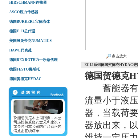
HIRSCHMANN连接器
ASCO压力传感器
德国BURKERT宝德流体
德国E+H总代理
美国纽曼帝克NUMATICS
HAWE代表处
点击放大
德国REXROTH力士乐总代理
EC15系列德国贺德克HYDAC
德国FESTO费斯托
德国贺德克H
德国贺德克HYDAC
蓄能器有两
流量小于液
器，当载荷
器放出来，
维持一定压