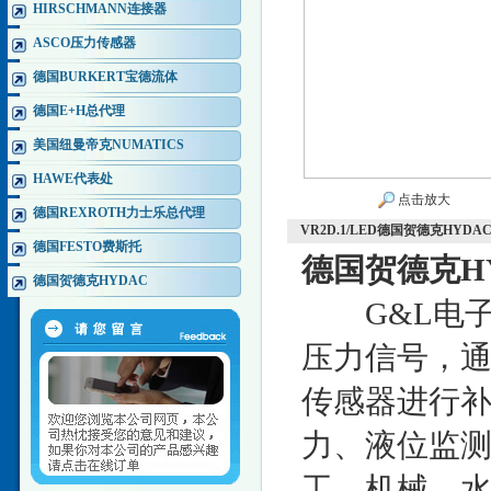
HIRSCHMANN连接器
ASCO压力传感器
德国BURKERT宝德流体
德国E+H总代理
美国纽曼帝克NUMATICS
HAWE代表处
点击放大
德国REXROTH力士乐总代理
VR2D.1/LED德国贺德克HY
德国FESTO费斯托
德国贺德克H
德国贺德克HYDAC
G&L电子
压力信号，通
传感器进行
力、液位监
工、机械、