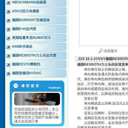
HIRSCHMANN连接器
ASCO压力传感器
德国BURKERT宝德流体
德国E+H总代理
美国纽曼帝克NUMATICS
HAWE代表处
点击放大
德国REXROTH力士乐总代理
Z2S 10-1-37/VXY德国RE
德国FESTO费斯托
德国REXROTH力士乐供应现货
单向阀又称止回阀或逆止阀。用
德国贺德克HYDAC
单向阀有直通式和直角式两种。
式。液控单向阀也称闭锁阀或保
油压，打开单向阀，使油流在两
路的单向锁紧而起保压作用。液
则需用外泄式，以降低控制油压
安装位置
单向阀就是止回阀 旋启式止回
注意事项
安装止回阀时，应特别注意介质
动。底阀应安装在水泵吸水管路
止回阀关闭时，会在管路中产生
回阀选用者的高度注意。