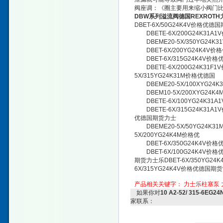
阀座调：《圈主要用来缩小阀门
DBW系列溢流阀德国REXROTH
DBET-6X/50G24K4V价格优德
DBETE-6X/200G24K31A
DBEME20-5X/350YG24K
DBET-6X/200YG24K4V
DBET-6X/315G24K4V价
DBETE-6X/200G24K31F
5X/315YG24K31M价格优德国
DBEME20-5X/100XYG24
DBEM10-5X/200XYG24K
DBETE-6X/100YG24K31
DBETE-6X/315G24K31A1V
优德国期货力士
DBEME20-5X/50YG24K3
5X/200YG24K4M价格优
DBET-6X/350G24K4V价格
DBET-6X/100G24K4V价格优
期货力士乐DBET-6X/350YG2
6X/315YG24K4V价格优德国期货
产品相关关键字：
力士乐柱塞泵
如果你对
10 A2-52/ 315-6
家联系：