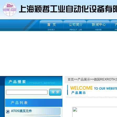
首页
>>
产品展示
>>
德国REXROT
ATOS液压元件