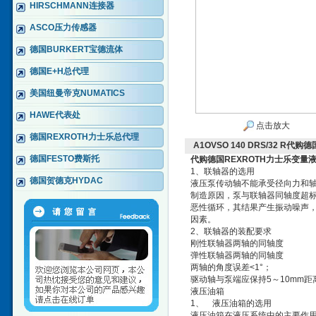
HIRSCHMANN连接器
ASCO压力传感器
德国BURKERT宝德流体
德国E+H总代理
美国纽曼帝克NUMATICS
HAWE代表处
点击放大
德国REXROTH力士乐总代理
A1OVSO 140 DRS/32 R
德国FESTO费斯托
代购德国REXROTH力士乐变量
1、联轴器的选用
德国贺德克HYDAC
液压泵传动轴不能承受径向力和
制造原因，泵与联轴器同轴度超
恶性循环，其结果产生振动噪声
因素。
2、联轴器的装配要求
刚性联轴器两轴的同轴度
弹性联轴器两轴的同轴度
两轴的角度误差<1°；
驱动轴与泵端应保持5～10mm距
液压油箱
1、 液压油箱的选用
液压油箱在液压系统中的主要作