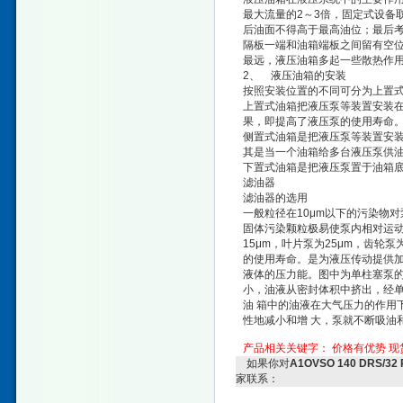
最大流量的2～3倍，固定式设备
后油面不得高于最高油位；最后
隔板一端和油箱端板之间留有空
最远，液压油箱多起一些散热作
2、 液压油箱的安装
按照安装位置的不同可分为上置
上置式油箱把液压泵等装置安装
果，即提高了液压泵的使用寿命
侧置式油箱是把液压泵等装置安
其是当一个油箱给多台液压泵供
下置式油箱是把液压泵置于油箱
滤油器
滤油器的选用
一般粒径在10μm以下的污染物
固体污染颗粒极易使泵内相对运动
15μm，叶片泵为25μm，齿
的使用寿命。是为液压传动提供加
液体的压力能。图中为单柱塞泵
小，油液从密封体积中挤出，经
油 箱中的油液在大气压力的作用
性地减小和增 大，泵就不断吸油
产品相关关键字：
价格有优势
现
如果你对
A1OVSO 140 DRS
家联系：