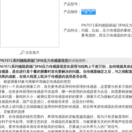
产品型号：
产品报价：
PN7071系列德国易福门IF
产品特点：
问题，比如，压力传感器的量程
要考虑的，而压力传感器的作业
点击放大
PN7071系列德国易福门IFM压力传感器现货
的详细资料：
PN7071系列德国易福门IFM压力传感器现货
在原理与结构上千差万别，如何根据具体
传感器，是在进行某个量的测量时首先要解决的问题。当传感器确定之后，与之相配
结果的成败，在很大程度上取决于传感器的选用是否合理。
1、根据测量对象与测量环境确定传感器的类型
要进行—个具体的测量工作，首先要考虑采用何种原理的传感器，这需要分析多方面
理量，也有多种原理的传感器可供选用，哪一种原理的传感器更为合适，则需要根据
具体问题：量程的大小；被测位置对传感器体积的要求；测量方式为接触式还是非接
传感器的来源，国产还是进口，价格能否承受，还是自行研制。
在考虑上述问题之后就能确定选用何种类型的传感器，然后再考虑传感器的具体性能
2、灵敏度的选择
通常，在传感器的线性范围内，希望传感器的灵敏度越高越好。因为只有灵敏度高时
有利于信号处理。但要注意的是，传感器的灵敏度高，与被测量无关的外界噪声也容
因此，要求传感器本身应具有较高的信噪比，尽量减少从外界引入的厂扰信号。
传感器的灵敏度是有方向性的。当被测量是单向量，而且对其方向性要求较高，则应