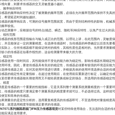
多维向量，则要求传感器的交叉灵敏度越小越好。
3、频率响应特性
传感器的频率响应特性决定了被测量的频率范围，必须在允许频率范围内保持不失真
迟，希望延迟时间越短越好。
传感器的频率响应高，可测的信号频率范围就宽，而由于受到结构特性的影响，机械
的频率较低。
在动态测量中，应根据信号的特点(稳态、瞬态、随机等)响应特性，以免产生过火的误
4、线性范围
传感器的线形范围是指输出与输入成正比的范围。以理论上讲，在此范围内，灵敏度
大，并且能保证一定的测量精度。在选择传感器时，当传感器的种类确定以后首先要
但实际上，任何传感器都不能保证绝对的线性，其线性度也是相对的。当所要求测量
差较小的传感器近似看作线性的，这会给测量带来极大的方便。
5、稳定性
传感器使用一段时间后，其性能保持不变化的能力称为稳定性。影响传感器长期稳定
使用环境。因此，要使传感器具有良好的稳定性，传感器必须要有较强的环境适应能
在选择传感器之前，应对其使用环境进行调查，并根据具体的使用环境选择合适的传
传感器的稳定性有定量指标，在超过使用期后，在使用前应重新进行标定，以确定传
在某些要求传感器能长期使用而又不能轻易更换或标定的场合，所选用的传感器稳定
6、精度
精度是传感器的一个重要的性能指标，它是关系到整个测量系统测量精度的一个重要
此，传感器的精度只要满足整个测量系统的精度要求就可以，不必选得过高。这样就
较便宜和简单的传感器。
如果测量目的是定性分析的，选用重复精度高的传感器即可，不宜选用绝对量值精度
量值，就需选用精度等级能满足要求的传感器。
PN7071系列德国易福门IFM压力传感器现货
对某些特殊使用场合，无法选到合适的传
性能应满足使用要求。