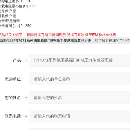
拟电压出 [V] 0...10
负载电阻最小值 [Ω] 2000
短路保护 是
过载保护 是
测量/设定范围
量范围 [bar] 0...250
产品相关关键字：
德国易福门
进口德国现货
易福门原装
供应IFM
价格有优势
如果你对
PN7071系列德国易福门IFM压力传感器现货
感兴趣，想了解更详细的产品信
产品：
您的单位：
您的姓名：
联系电话：