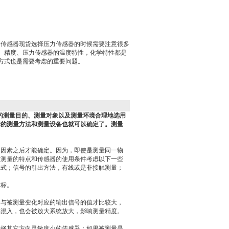
M压力传感器现货选择压力传感器的时候需要注意很多
、精度、压力传感器的温度特性，化学特性都是
方式也是需要考虑的重要问题。
的测量目的、测量对象以及测量环境合理地选用
套的测量方法和测量设备也就可以确定了。测量
的因素之后才能确定。因为，即使是测量同一物
被测量的特点和传感器的使用条件考虑以下一些
触式；信号的引出方法，有线或是非接触测量；
指标。
，与被测量变化对应的输出信号的值才比较大，
易混入，也会被放大系统放大，影响测量精度。
选择其它方向灵敏度小的传感器；如果被测量是