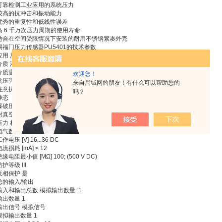
可靠检测工业应用的系统压力
较高的抗冲击和振动能力
优秀的重复性和低线性误差
高 6 千万次压力周期的使用寿命
适合在空间受限情况下安装的耐用不锈钢紧凑外壳
易福门压力传感器PU5401的技术参数
应用 用于工业应用
介质 液体和气体介质
质温度 [°C] -40...90
欢迎您！
抗压强度 [bar] 625
来自局域网的朋友！有什么可以帮助您的
注意抗压强度
吗？
静态
爆破压力最小值 [bar] 1200
真空 [mbar] -1000
压力 相对压力
电气数据
作电压 [V] 16...36 DC
电流损耗 [mA] < 12
绝缘电阻最小值 [MΩ] 100; (500 V DC)
防护等级 III
反相保护 是
总的输入/输出
输入和输出总数 模拟输出数量: 1
输出数量 1
输出信号 模拟信号
模拟输出数量 1