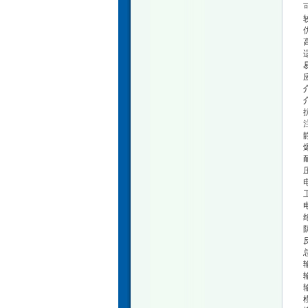
介
耐
工