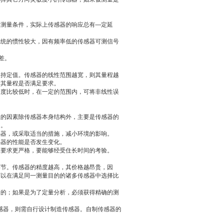
的测量条件，实际上传感器的响应总有—定延
系统的惯性较大，因有频率低的传感器可测信号
差。
保持定值。传感器的线性范围越宽，则其量程越
看其量程是否满足要求。
精度比较低时，在一定的范围内，可将非线性误
性的因素除传感器本身结构外，主要是传感器的
力。
感器，或采取适当的措施，减小环境的影响。
感器的性能是否发生变化。
性要求更严格，要能够经受住长时间的考验。
环节。传感器的精度越高，其价格越昂贵，因
可以在满足同一测量目的的诸多传感器中选择比
高的；如果是为了定量分析，必须获得精确的测
感器，则需自行设计制造传感器。自制传感器的