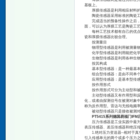
基板上。
厚膜传感器是利用相应材料的浆
陶瓷传感器采用标准的陶瓷工艺
完成适当的预备性操作之后，已
面，可以认为厚膜工艺是陶瓷工
每种工艺技术都有自己的优点和
瓷和厚膜传感器比较合理。
按测量目
物理型传感器是利用被测量物质
化学型传感器是利用能把化学物
生物型传感器是利用各种生物或
按其构成
基本型传感器：是一种最基本
组合型传感器：是由不同单个
应用型传感器：是基本型传感器
按作用形式
按作用形式可分为主动型和被
主动型传感器又有作用型和反作
化，或者由探测信号在被测对象
称为反作用型。雷达与无线电频
被动型传感器只是接收被测对象
PT5415系列德国易福门IF
压力传感器是工业实践中最为常
表压传感器、差压传感器和绝压
1.绝对压力变送器--相对于真空
引入传感单元的两个或多个压力