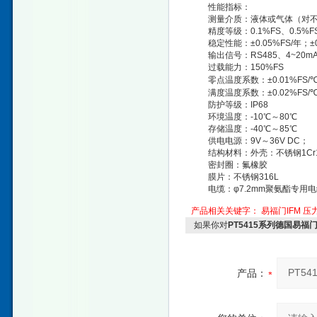
性能指标：
测量介质：液体或气体（对不锈钢
精度等级：0.1%FS、0.5%F
稳定性能：±0.05%FS/年；±0.
输出信号：RS485、4~20m
过载能力：150%FS
零点温度系数：±0.01%FS/
满度温度系数：±0.02%FS/
防护等级：IP68
环境温度：-10℃～80℃
存储温度：-40℃～85℃
供电电源：9V～36V DC；
结构材料：外壳：不锈钢1Cr18N
密封圈：氟橡胶
膜片：不锈钢316L
电缆：φ7.2mm聚氨酯专用电
产品相关关键字：
易福门IFM
压
如果你对
PT5415系列德国易福
产品：