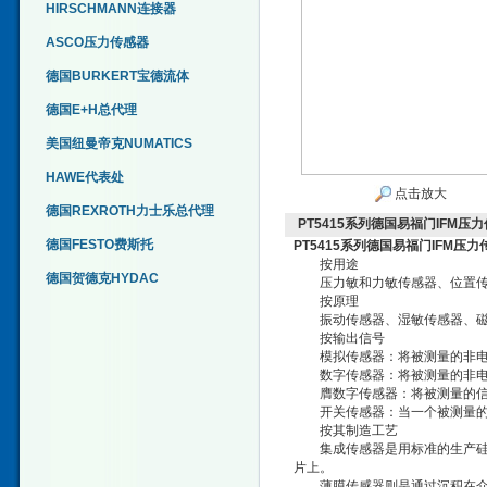
HIRSCHMANN连接器
ASCO压力传感器
德国BURKERT宝德流体
德国E+H总代理
美国纽曼帝克NUMATICS
HAWE代表处
点击放大
德国REXROTH力士乐总代理
PT5415系列德国易福门IFM压
德国FESTO费斯托
PT5415系列德国易福门IFM压力
按用途
德国贺德克HYDAC
压力敏和力敏传感器、位置传感
按原理
振动传感器、湿敏传感器、磁敏
按输出信号
模拟传感器：将被测量的非电
数字传感器：将被测量的非电学
膺数字传感器：将被测量的信号
开关传感器：当一个被测量的信
按其制造工艺
集成传感器是用标准的生产硅基
片上。
薄膜传感器则是通过沉积在介质