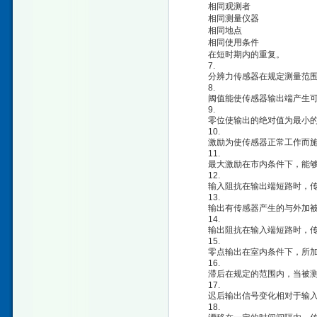
相同观测者
相同测量仪器
相同地点
相同使用条件
在短时期内的重复。
7.
分辨力传感器在规定测量范围
8.
阈值能使传感器输出端产生可
9.
零位使输出的绝对值为最小的
10.
激励为使传感器正常工作而施
11.
最大激励在市内条件下，能够施
12.
输入阻抗在输出端短路时，传
13.
输出有传感器产生的与外加被
14.
输出阻抗在输入端短路时，传
15.
零点输出在室内条件下，所加
16.
滞后在规定的范围内，当被测量
17.
迟后输出信号变化相对于输入
18.