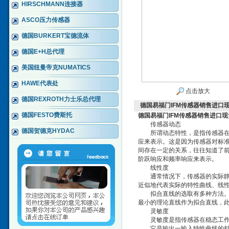
HIRSCHMANN连接器
ASCO压力传感器
德国BURKERT宝德流体
德国E+H总代理
美国纽曼帝克NUMATICS
HAWE代表处
点击放大
德国REXROTH力士乐总代理
德国易福门IFM传感器销售进口
德国FESTO费斯托
德国易福门IFM传感器销售进口现
传感器动态
德国贺德克HYDAC
所谓动态特性，是指传感器在输
应来表示。这是因为传感器对标
间存在一定的关系，往往知道了
阶跃响应和频率响应来表示。
线性度
通常情况下，传感器的实际静态
近似地代表实际的特性曲线、线
拟合直线的选取有多种方法。如
最小的理论直线作为拟合直线，
灵敏度
灵敏度是指传感器在稳态工作情
它是输出一输入特性曲线的斜率