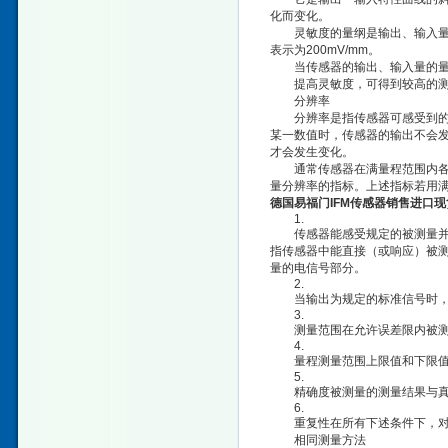
化而变化。
灵敏度的量纲是输出、输入量的量
表示为200mV/mm。
当传感器的输出、输入量的量
提高灵敏度，可得到较高的测量
分辨率
分辨率是指传感器可感受到的被
某一数值时，传感器的输出不会
才会发生变化。
通常传感器在满量程范围内各点
量分辨率的指标。上述指标若用
德国易福门IFM传感器销售进口现
1.
传感器能感受规定的被测量并按
指传感器中能直接（或响应）被
量的电信号部分。
2.
当输出为规定的标准信号时，
3.
测量范围在允许误差限内被测
4.
量程测量范围上限值和下限值
5.
精确度被测量的测量结果与真
6.
重复性在所有下述条件下，对同
相同测量方法