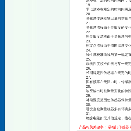
漂移在一定的时间间隔内，传感
19.
零点漂移在规定的时间间隔及
20.
灵敏度传感器输出量的增量与
21.
灵敏度漂移由于灵敏度的变化
22.
热灵敏度漂移由于灵敏度的变
23.
热零点漂移由于周围温度变化
24.
线性度校准曲线与某一规定直
25.
非线性度校准曲线与某一规定
26.
长期稳定性传感器在规定的时
27.
固有频率在无阻力时，传感器
28.
响应输出时被测量变化的特性
29.
补偿温度范围使传感器保持量程
30.
蠕变当被测量机器多有环境条件
31.
绝缘电阻如无其他规定，指在室
产品相关关键字：
易福门传感器