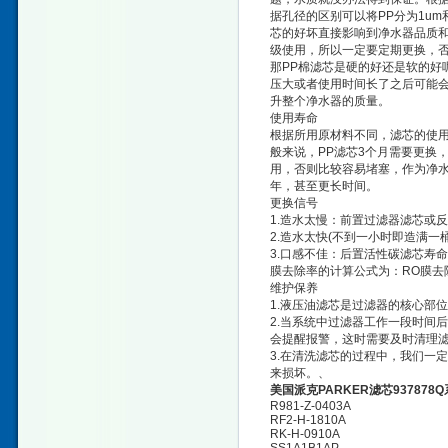
据孔径的区别可以将PP分为1um
芯的好坏直接影响到净水器品质和
级使用，所以一定要定期更换，否
那PP棉滤芯是硬的好还是软的好
压大或者使用时间长了之后可能会
升整个净水器的质量。
使用寿命
根据所用原材料不同，滤芯的使
般来说，PP滤芯3个月需要更换
用，否则比较容易堵塞，作为净水设
年，甚至更长时间。
更换信号
1.造水太慢：前置过滤器滤芯或反
2.造水太快(不到一小时即造满一桶
3.口感不佳：后置活性碳滤芯寿命
膜去除率的计算公式为：RO膜去除率=
维护保养
1.液压油滤芯是过滤器的核心部
2.当系统中过滤器工作一段时间
会提醒报警，这时需要及时清理
3.在清洗滤芯的过程中，我们一
来损坏。、
美国派克PARKER滤芯937878
R981-Z-0403A
RF2-H-1810A
RK-H-0910A