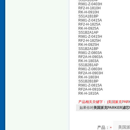
SS1A1B1AP
R981-Z-0403H
RF2-H-1810H
RK-H-0910H
SS1A1B1BP
R981-Z-0415A
RF2-H-1825A
RK-H-0925A
SS1B2A1AP
R981-Z-0415H
RF2-H-1825H
RK-H-0925H
SS1B2A1BP
R981-Z-0803A
RF2A-H-0903A
RK-H-1803A
SS1B2B1AP
R981-Z-0803H
RF2A-H-0903H
RK-H-1803H
SS1B2B1BP
R981-Z-0815A
RF2A-H-0910A
RK-H-1810A
产品相关关键字：
j美国派克PAR
如果你对
美国派克PARKER滤芯9
产品：