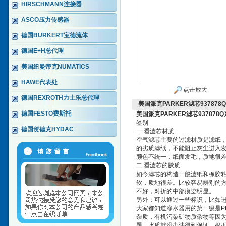
HIRSCHMANN连接器
ASCO压力传感器
德国BURKERT宝德流体
德国E+H总代理
美国纽曼帝克NUMATICS
HAWE代表处
点击放大
德国REXROTH力士乐总代理
美国派克PARKER滤芯937878
德国FESTO费斯托
美国派克PARKER滤芯937878
签别
德国贺德克HYDAC
一 看滤芯材质
空气滤芯主要的过滤材质是滤纸
的劣质滤纸，不能阻止灰尘进入发
颜色不统一，纸面发毛，质地很
二 看滤芯的胶质
如今滤芯的构造一般滤纸和橡胶
软，质地很差。比较容易辨别的
不好，对折的中部痕迹明显。
另外：可以通过一些标识，比如
大家都知道净水器用的第一级是P
杂质，有机污染矿物质杂物等因为
题，水质就没办法得到保证。根据