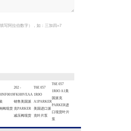
填写阿拉伯数字），如：三加四=7
T6E 057
202 -
T6E 057
1R0O A1美
0NF0019
FKH8VEAA
1R0O
国派克
装
销售美国派
A1PARKER
PARKER进
比例阀现货
克PARKER
美国进口派
口现货叶片
减压阀现货
克叶片泵
泵