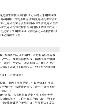
格好是用来控制流体的自动化基础元件,电磁阀属
。电磁阀用于控制液压流动方向,电磁阀里有密闭
通孔,电磁阀每个孔都通向不同的油管,电磁阀腔
电磁铁,电磁阀通过控制阀体的移动来档住或漏出
油孔是常开的,电磁阀液压油就会进入不同的排油
来推动油刚的活塞
体
。当线圈通电或断电时，磁芯的运转将导致
、动铁芯、线圈等部件组成；阀体部分由滑阀
中，构成一个简洁、紧凑的组合。我们在生产
电磁阀来说就是带电和失电，对于所控制的阀
从以下几方面排查：
圈烧坏。原因有线圈受潮，引起绝缘不好而漏
作用力过大，线圈匝数太少，吸力不够也可使
使得阀打开。
是单件装配，当有机械杂质带入或润滑油太少
将电磁阀拆下，取出阀芯及阀芯套，用CCI4
，以便重新装配及接线正确，还要检查油雾器