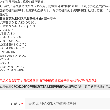
喷油孔是否堵塞，润滑油是否足够。
4、漏气：漏气会造成空气压力不足，使得强制阀的启闭困难，原因是密封垫片损坏
统的电磁阀故障时，应选择适当的时机，等该电磁阀处于失电时进行处理，若在一个
容处理。
美国派克PARKER电磁阀价格好
的部分型号
VUVB-S-M42-AZD-QX-1C1
VUVB-S-M42-AZD-Q6-1C1
VG35-ERS
VE83-A-S-5
VE42-A-S-5-B00
VE03-ESP002C2
VABM-B6-E-G12-7-2
VABM-B6-E-G12-7
UNS-16001-613
TS38-20A-0-N-24DG
SZ4504017
SZ4503016
SV58-25-0-P-24DG
SV58-25-0-N-24DG
产品相关关键字：
派克柱塞泵
派克电磁阀
派克转子泵
价格有优势
现货代购
如果你对
CPOM2DDV57美国派克PARKER电磁阀价格好
感兴趣，想了解更详细的产
产品：