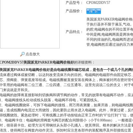
产品型号：
CPOM2DDV57
产品报价：
美国派克PARKER电磁阀价
于执行器并不限于液压,气动
的腔,电磁阀在的不同位置开有
产品特点：
中间是阀,电磁阀两面是两块
不同的排油的孔,电磁阀而进
管,电磁阀然后通过油的压力
点击放大
CPOM2DDV57美国派克PARKER电磁阀价格好
的详细资料：
美国派克PARKER电磁阀价格好
是由电磁线圈和磁芯组成，是包含一个或几个孔的阀
流体通过阀体或被切断，以达到改变流体方向的目的。电磁阀的电磁部件由固定铁芯
芯、滑阀套、弹簧底座等组成。电磁线圈被直接安装在阀体上，阀体被封闭在密封管
中常用的电磁阀有二位三通、二位四通、二位五通等。这里先说说二位的含义：对于
门来说就是开和关。
电磁阀的故障将直接影响到切换阀和调节阀的动作，常见的故障有电磁阀不动作，应
1、电磁阀接线头松动或线头脱落，电磁阀不得电，可紧固线头。
2、电磁阀线圈烧坏，可拆下电磁阀的接线，用万用表测量，如果开路，则电磁阀线
磁，造成线圈内电流过大而烧毁，因此要防止雨水进入电磁阀。此外，弹簧过硬，反
得线圈烧毁。紧急处理时，可将线圈上的手动按钮由正常工作时的“0"位打到“1"位，
3、电磁阀卡住：电磁阀的滑阀套与阀芯的配合间隙很小（小于0.008mm），一般都
时，很容易卡住。处理方法可用钢丝从头部小孔捅入，使其弹回。根本的解决方法是要
清洗，使得阀芯在阀套内动作灵活。拆卸时应注意各部件的装配顺序及外部接线位置