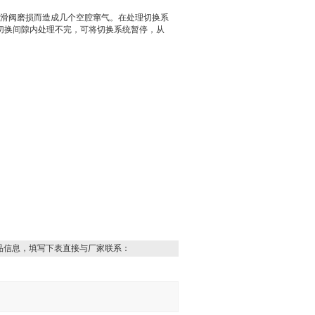
或滑阀磨损而造成几个空腔窜气。在处理切换系
切换间隙内处理不完，可将切换系统暂停，从
品信息，填写下表直接与厂家联系：