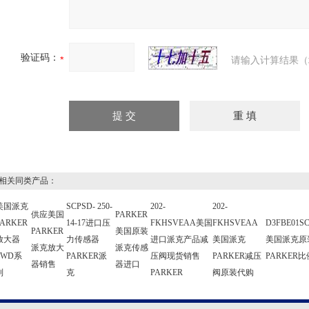
验证码：
请输入计算结果（
关同类产品：
美国派克
SCPSD- 250-
202-
202-
供应美国
PARKER
PARKER
14-17进口压
FKHSVEAA美国
FKHSVEAA
D3FBE01SC
PARKER
美国原装
放大器
力传感器
进口派克产品减
美国派克
美国派克原
派克放大
派克传感
PWD系
PARKER派
压阀现货销售
PARKER减压
PARKER
器销售
器进口
列
克
PARKER
阀原装代购