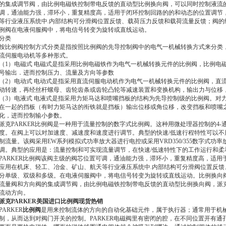
的集成调节阀，由比例电磁铁控制带电反馈的直动型比例换向阀，可以同时控制液流
调，通油能力强，滞环小，重复精度高，适用于闭环控制回路的的和动态的位置调节
等行业液压系统中.内部结构可分滑阀位置反馈、载荷压力反馈和载荷流量反馈；阀的级
例阀在电液伺服阀中，将电信号转变为旋转或直线运动。
分类
按比例阀控制方式分类是指按照比例阀的先导控制阀中的电气一机械转换方式来分类
流伺服电动机等多种形式。
（1）电磁式 电磁式是指采用比例电磁铁作为电气一机械转换元件的比例阀，比例电
号输出．进而控制压力、流量及方向等参数
（2）电动式 电动式是指采用直流伺服电动机作为电气一机械转换元件的比例阀，直
动转速，再经丝杆螺母、齿轮齿条或齿轮凸轮等减速装置和变换机构，输出力与位移
（3）电液式 电液式是指采用力矩马达和喷嘴挡板的结构为先导控制级的比例阀。对
在一起的挡板（有时力矩马达的衔铁就是挡板）输出位移或角位移，改变挡板和喷嘴
化，进而控制输小参数。
派克PARKER比例阀是一种用于流量控制的数字式比例阀。这种用微处理器控制的4
度。在阀上可以对加速度、减速度和速度进行调节。典型的快速/低速行程特性可以
制流量。该阀采用EW系列模拟式功率放大器进行电控或采用VRD350/355数字式功率
调。典型的应用是：流量控制和可实现流量调节，在快速/低速特性下的工作运行和柔
PARKER比例阀该阀主级的阀芯位置可调，通油能力强，滞环小，重复精度高，适
应用在机床、轻工、冶金、矿山、航天等行业液压系统中.内部结构可分滑阀位置反
分单级、双级和多级。在电液伺服阀中，将电信号转变为旋转或直线运动。比例换向
流量阀和方向阀的集成调节阀，由比例电磁铁控制带电反馈的直动型比例换向阀，派克
流动方向。
派克PARKER美国进口比例阀现货热销
PARKER
比例阀
是用来控制流体的方向的自动化基础元件，属于执行器；通常用于机
制，从而达到对阀门开关的控制。PARKER电磁阀里有密闭的腔，在不同位置开有