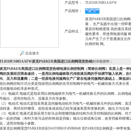
产品型号：
TL0310US081AAFW
产品报价：
派克PARKER美国进口比
展， 生产实践中出现一些即
要其控制精度很 高的液压系
产品特点：
服性要求，而使用电液伺服 
几年产生了介于普通液压元件 
比例控制 阀。
点击放大
TL0310US081AAFW派克PARKER美国进口比例阀现货热销
的详细资料：
派克PARKER美国进口比例阀现货热销
电液比例控制阀（简称比例阀）实质上是一种
阀的发展经历两条途径，一是用比例电磁铁取代传统液压阀的手动调节输入机构，在
向、压力和流量阀；二是一些原电液伺服阀生产厂家在电液伺服阀的基础上，降低设
按比例阀控制方式分类是指按照比例阀的先导控制阀中的电气一机械转换方式来分类
流伺服电动机等多种形式。
（1）电磁式 电磁式是指采用比例电磁铁作为电气一机械转换元件的比例阀，比例电
号输出．进而控制压力、流量及方向等参数。
（2）电动式 电动式是指采用直流伺服电动机作为电气一机械转换元件的比例阀，直
动转速，再经丝杆螺母、齿轮齿条或齿轮凸轮等减速装置和变换机构，输出力与位移
（3）电液式 电液式是指采用力矩马达和喷嘴挡板的结构为先导控制级的比例阀。对
在一起的挡板（有时力矩马达的衔铁就是挡板）输出位移或角位移，改变挡板和喷嘴
化，进而控制输小参数。
派派克比例阀现货PARKER供应D41FHB61F4NB0048 克PARKER比例阀是一