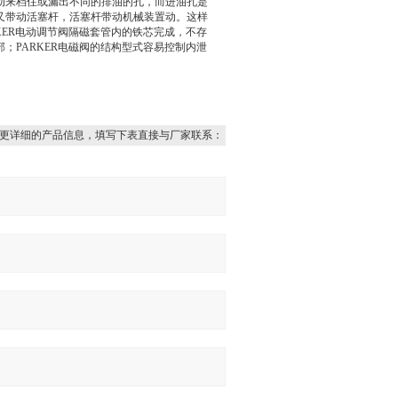
动来档住或漏出不同的排油的孔，而进油孔是
又带动活塞杆，活塞杆带动机械装置动。这样
KER电动调节阀隔磁套管内的铁芯完成，不存
；PARKER电磁阀的结构型式容易控制内泄
更详细的产品信息，填写下表直接与厂家联系：