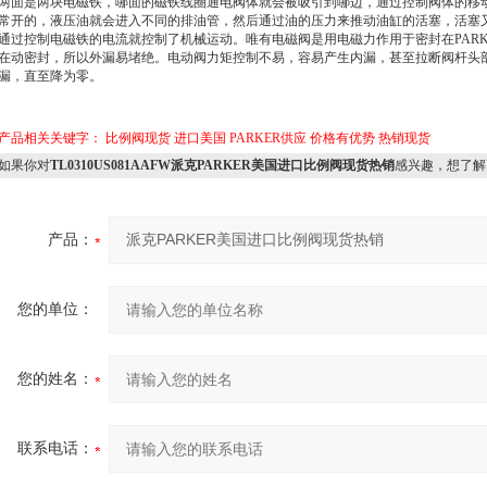
两面是两块电磁铁，哪面的磁铁线圈通电阀体就会被吸引到哪边，通过控制阀体的移
常开的，液压油就会进入不同的排油管，然后通过油的压力来推动油缸的活塞，活塞
通过控制电磁铁的电流就控制了机械运动。唯有电磁阀是用电磁力作用于密封在PAR
在动密封，所以外漏易堵绝。电动阀力矩控制不易，容易产生内漏，甚至拉断阀杆头部
漏，直至降为零。
产品相关关键字：
比例阀现货
进口美国
PARKER供应
价格有优势
热销现货
如果你对
TL0310US081AAFW派克PARKER美国进口比例阀现货热销
感兴趣，想了解
产品：
您的单位：
您的姓名：
联系电话：