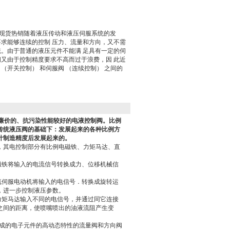
例阀现货热销随着液压传动和液压伺服系统的发
要求能够连续的控制 压力、流量和方向，又不需
统。由于普通的液压元件不能满 足具有一定的伺
阀又由于控制精度要求不高而过于浪费，因 此近
（开关控制） 和伺服阀 （连续控制） 之间的
廉价的、抗污染性能较好的电液控制阀。比例
传统液压阀的基础下：发展起来的各种比例方
计制造精度后发展起来的。
，其电控制部分有比例电磁铁、力矩马达、直
磁铁将输入的电流信号转换成力、位移机械信
流伺服电动机将输入的电信号．转换成旋转运
，进一步控制液压参数。
力矩马达输入不同的电信号，并通过同它连接
之间的距离，使喷嘴喷出的油液流阻产生变
种带有集成的电子元件的高动态特性的流量阀和方向阀