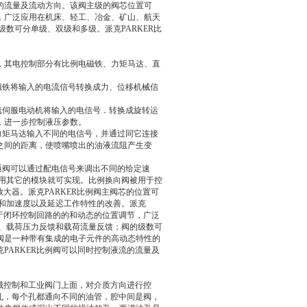
的流量及流动方向。该阀主级的阀芯位置可
，广泛应用在机床、轻工、冶金、矿山、航天
数可分单级、双级和多级。派克PARKER比
，其电控制部分有比例电磁铁、力矩马达、直
磁铁将输入的电流信号转换成力、位移机械信
流伺服电动机将输入的电信号．转换成旋转运
，进一步控制液压参数。
力矩马达输入不同的电信号，并通过同它连接
之间的距离，使喷嘴喷出的油液流阻产生变
-通阀可以通过配电信号来调出不同的给定速
不用其它的模块就可实现。比例换向阀被用于控
放大器。派克PARKER比例阀主阀芯的位置可
和加速度以及延迟工作特性的改善。派克
用于闭环控制回路的的和动态的位置调节，广泛
馈、载荷压力反馈和载荷流量反馈；阀的级数可
阀是一种带有集成的电子元件的高动态特性的
PARKER比例阀可以同时控制液流的流量及
械控制和工业阀门上面，对介质方向进行控
通孔，每个孔都通向不同的油管，腔中间是阀，