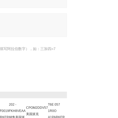
填写阿拉伯数字），如：三加四=7
202 -
T6E 057
CPOM2DDV57
F0019
FKH8VEAA
1R0O
美国派克
RKER
销售美国派
A1PARKER