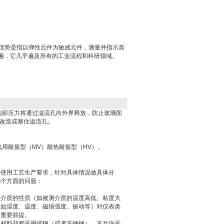
有优势是指以弹性元件为敏感元件，测量并指示高
遍，它几乎遍及所有的工业流程和科研领域。
内部压力将通过溢流孔向外界释放，防止玻璃面
能改造或塞住溢流孔。
。
用耐振型（MV）耐热耐振型（HV）。
据使用工艺生产要求，针对具体情况做具体分
几个方面的问题：
测介质的性质（如被测介质的温度高低、粘度大
（如湿度、温度、磁场强度、振动等）对仪表类
的重要前提。
的材料却都采用碳钢（或者不锈钢），不允许采