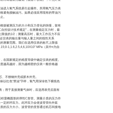
。
为油进入氧气系统易引起爆炸。所用氧气压力表
严格避免接触油污。如果必须采用现有的带油污
为止。
须根据被测压力的大小和压力变化的快慢，留有
工自控设计技术规定"，在测量稳定压力时，最
上限值的1/2；测量高压时，最大工作压力不应
保证仪表的输出量与输人量之间的线性关系
表的测量范围。我们在选用仪表的标尺上限值
1.6,2.5,4,6,10X10" MPa（其中n为自
差，在国家规定的精度等级中确定仪表的精度。
精度越高越好，因为越精密的仪表一般价格越
芯、不锈钢外壳或胶木外壳。
标以红色“禁油"字样，氢气用深绿色下横线色
表；用于直接测量气体时，应选用表壳后面有
面积显椭圆形的弹性C形管。测量介质的压力作
成一定的环应力。此环应力会使波登管向外延
介质的压力大小。波登管的变形通过机芯间接地