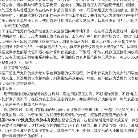
用铜合金。因为氨与铜产生化学反应，会爆炸，所以普通压力表不能用于氨压力测量
氧气压力表与普通压力表在结构和材质方面可以一样，只是氧用压力表必须禁油。因
在校验时，不能像普通压力表那样采用油作为工作介质，并且氧气压力表在存放中要
的压力表测量氧气压力时，使用前必须用四氯化碳反复清洗，认真检查直到无油污时
2、测量范围的确定
为了保证弹性元件能在弹性变形的安全范围内可靠地工作，在选择压力表量程时，必
足够的余地，因此，压力表的上限值应该高于工艺生产中可能的最大压力值。根据“化
大工作压力不应超过测量上限值的2/3；测量脉动压力时，最大工作压力不应超过测量
超过测量上限值的3/5。一般被测压力的最小值应不低于仪表测量上限值的1/3。从而
根据被测参数的最大值和最小值计算出仪表的上、下限后、不能以此数值直接作为仪
时，应在国家规定的标准系列中选取。中国的压力表测量范围标准系列有：-0.1-0.06,0.15;0-1,
然整数.可为正、负值）。
3、精度等级的选取
根据工艺生产允许的最大绝对误差和选定的仪表最程、计算出仪表允许的最大引用误
一般来说，所选用的仪表越精密，则测量结果越精确、可靠。但不能认为选用的仪表
贵，操作和维护越费事。
选用举例：
1、用于测量黏稠或酸碱等特殊介质时，应选用隔膜压力表、不锈钢弹簧管、不锈钢机
按其所测介质不同，在压力表上应有规定的色标，并注明特殊介质的名称，氧气表必须
标，氨用黄色下横线色标等等。
2、靠墙安装时，应选用有边缘的压力表；直接安装于管道上时，应选用无边缘的压力
安全孔的压力表。出于测压位置和便于观察管理的考虑，应选择表壳直径的大小。
美国PARKER派克压力表价格有优势
波登管压力表：波登管敏感元件是弯成圆形，截
用在波动管的内侧，这样波登管椭圆截面会趋于圆形截面。由于波登管微小变形，形
伸。由于弹性波登管头部没有固定，其就会产生小小变形，其变形的大小取决于测量
由指针显示测量介质的压力。