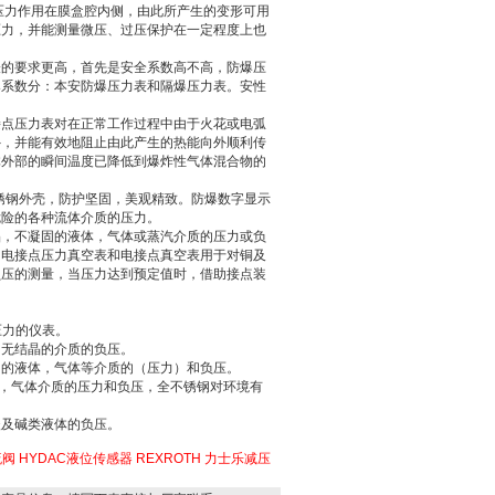
压力作用在膜盒腔内侧，由此所产生的变形可用
压力，并能测量微压、过压保护在一定程度上也
。
表的要求更高，首先是安全系数高不高，防爆压
爆系数分：本安防爆压力表和隔爆压力表。安性
接点压力表对在正常工作过程中由于火花或电弧
外，并能有效地阻止由此产生的热能向外顺利传
体外部的瞬间温度已降低到爆炸性气体混合物的
锈钢外壳，防护坚固，美观精致。防爆数字显示
危险的各种流体介质的压力。
晶，不凝固的液体，气体或蒸汽介质的压力或负
。电接点压力真空表和电接点真空表用于对铜及
负压的测量，当压力达到预定值时，借助接点装
压力的仪表。
，无结晶的介质的负压。
固的液体，气体等介质的（压力）和负压。
用的液体，气体介质的压力和负压，全不锈钢对环境有
酸及碱类液体的负压。
流阀
HYDAC液位传感器
REXROTH 力士乐减压