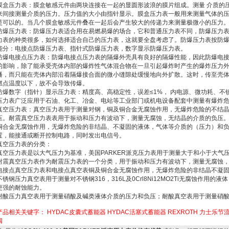
膜盒压力表：膜盒敏感元件由两块连接在一起的显圆形波浪的膜片组成。测量 介质的
来间接测量介质的压力。压力值的大小由指针显示。膜盒压力表一般用来测量气体的
是可以的。当几个膜盒敏感元件叠在一起后会产生较大的传递力来测量极微小的压力
防爆压力表：防爆压力表适合用在易燃易爆的场合，它和普通压力表不同，防爆压力
力表的种类很多，如何选择适合自己的压力表，这就要全盘考虑了。防爆压力表按防
能分：电接点防爆压力表、指针式防爆压力表，数字显示防爆压力表。
防爆电接点压力表：防爆电接点压力表的隔爆外壳具有良好的隔爆性能，因此防爆电
的影响，除了能承受壳体内部的爆炸性气体混合物在一旦引起爆炸时产生的爆炸压力
播，而只能在壳体内部沿着隔爆接合面的微小缝隙处缓慢地向外扩散。这时，传至壳
燃点温度以下，故不会导致传爆。
防爆数字（指针）显示压力表：精度高、高稳定性，误差≤1%， 内电源、微功耗、不
压力表广泛应用于石油、化工、冶金、电站等工业部门或机电设备配套中测量有爆炸
真空压力表：真空压力表用于测量对钢，铜及铜合金无腐蚀作用，无爆炸危险的不结
压。耐震真空压力表表用于振动和压力有波动下，测量无腐蚀，无结晶的介质的负压
铜合金无腐蚀作用，无爆炸危险的非结晶、不凝固的液体，气体等介质的（压力）和
置，能接通或断开控制电路，同时发出电信号。
真空压力表的分类：
真空压力表是以大气压力为基准，美国PARKER派克压力表用于测量大于和小于大气
耐震真空压力表作为耐震压力表的一个分类，用于振动和压力有波动下，测量无腐蚀
电接点真空压力表和电接点真空表铜及铜合金无腐蚀作用，无爆炸危险的非结晶不凝
不锈钢压力真空表用于测量对不锈钢316，316L及0Crl8Ni12MO2Ti无腐蚀作
更强的耐蚀能力。
耐酸压力真空表用于测量硝酸及碱类液体介质的压力和负压；耐酸真空表用于测量硝
产品相关关键字：
HYDAC皮囊式蓄能器
HYDAC活塞式蓄能器
REXROTH 力士乐节
阀