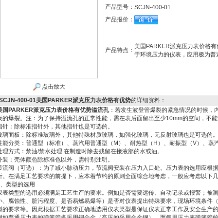
产品型号：
SCJN-400-01
产品报价：
美国PARKER派克压力表价格
产品特点：
于环境压力的仪表，应用极为普
点击放大
SCJN-400-01美国PARKER派克压力表价格有优势
的详细资料：
美国PARKER派克压力表价格有优势
溢流孔
：若发生波登管爆裂的紧急情况的时候，
板的爆裂。注：为了保持溢流孔的正常性能，需在表后面留出至少10mm的空间，不
指针：除标准指针外，其他指针也是可选的。
玻璃面板：除标准玻璃外，其他特殊材质玻璃，如强化玻璃，无反射玻璃也是可选的
性能分类：普通型（标准）、蒸汽用普通型（M）、耐热型（H）、耐振型（V）、蒸汽
处理方式：禁油/禁水处理 在制造时除去残留在接液部的水或油。
外装：壳体颜色除标准色以外，需特别注明。
节流阀（可选）：为了减小脉动压力，节流阀安装在压力入口处。压力表的选用应根
析。在满足工艺要求的前提下，应本着节约的原则全面综合地考虑，一般应考虑以下
1、类型的选用
仪表类型的选用必须满足工艺生产的要求。例如是否需要远传、自动记录或报警；被
小、腐蚀性、脏污程度、是否易燃易爆等）是否对仪表提出特殊要求，现场环境条件
型的要求等。因此根据工艺要求正确地选用仪表类型是保证仪表正常工作及安全生产
例如普通压力表的弹簧管多采用铜合金（高压的采用合金钢），而氨用压力表弹簧管