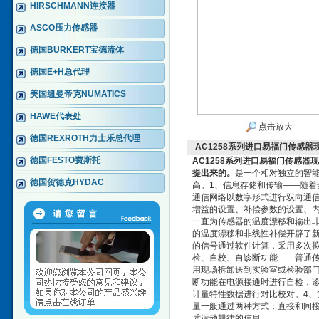
HIRSCHMANN连接器
ASCO压力传感器
德国BURKERT宝德流体
德国E+H总代理
美国纽曼帝克NUMATICS
HAWE代表处
点击放大
德国REXROTH力士乐总代理
AC1258系列进口易福门传感器
德国FESTO费斯托
AC1258系列进口易福门传感器
提出来的。
是一个相对独立的智
德国贺德克HYDAC
高。1、信息存储和传输——随着全智
通信网络以数字形式进行双向通
增益的设置、补偿参数的设置、
一直为传感器的温度漂移和输出
的温度漂移和非线性补偿开辟了
的信号通过软件计算，采用多次
检、自校、自诊断功能——普通
用现场拆卸送到实验室或检验部
断功能在电源接通时进行自检，诊
计量特性数据进行对比校对。4
量一般通过两种方式：直接和间
质运动规律的信息。