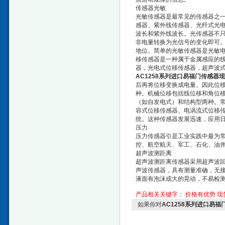
传感器光敏
光敏传感器是最常见的传感器之
感器、紫外线传感器、光纤式光电
波长和紫外线波长。光传感器不
非电量转换为光信号的变化即可
地位。简单的光敏传感器是光敏
移传感器是一种属于金属感应的
器，光电式位移传感器，超声波
AC1258系列进口易福门传感器
后再将位移变换成电量。因此位
种。机械位移包括线位移和角位
（如自发电式）和结构型两种。常
容式位移传感器、电涡流式位移
统。这种传感器发展迅速，应用
压力
压力传感器引是工业实践中最为
控、航空航天、军工、石化、油
超声波测距离
超声波测距离传感器采用超声波
声波传感器，具有测量准确，无
液面有泡沫或大的晃动，不易检
产品相关关键字：
价格有优势
现
如果你对
AC1258系列进口易