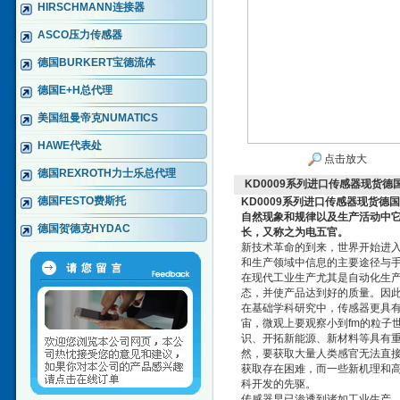
HIRSCHMANN连接器
ASCO压力传感器
德国BURKERT宝德流体
德国E+H总代理
美国纽曼帝克NUMATICS
HAWE代表处
点击放大
德国REXROTH力士乐总代理
KD0009系列进口传感器现货德国
德国FESTO费斯托
KD0009系列进口传感器现货德国
自然现象和规律以及生产活动中
德国贺德克HYDAC
长，又称之为电五官。
新技术革命的到来，世界开始进
和生产领域中信息的主要途径与
在现代工业生产尤其是自动化生
态，并使产品达到好的质量。因
在基础学科研究中，传感器更具
宙，微观上要观察小到fm的粒子
识、开拓新能源、新材料等具有
然，要获取大量人类感官无法直
获取存在困难，而一些新机理和
科开发的先驱。
传感器早已渗透到诸如工业生产