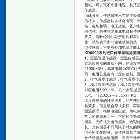
领域。可以毫不夸张地说，从茫
传感器。
由此可见，传感器技术在发展经
的将来，传感器技术将会出现一
高，磁场越弱，电压越低。霍尔
的信号。若使霍尔集成电路起传
开关，当叶轮叶片处于磁铁和霍
化，就能表示出叶轮驱动轴的某
型传感器，它要有外加电源才能
KD0009系列进口传感器现货德国
1、室温管温传感器：室温传感
管温传感器的形状不同，但温度特
4100K±3%，基准电阻为25℃
商，电阻公差会有一定的差别。温
2、排气温度传感器：排气温度传感
3、模块温度传感器：模块温度传感器
对应电阻6KΩ±1%。几个典型温度的对
50℃→（2.3262～2.5153）KΩ；
温度传感器的种类很多，经常使用的有
类繁多，而且组合形式多样，应
测温原理：根据电阻阻值、热电
常见的传感器之一，它的种类繁
感器、光纤式光电传感器、色彩传
长。光传感器不只局限于对光的
信号的变化即可。光传感器是产
敏传感器是光敏电阻，当光子冲