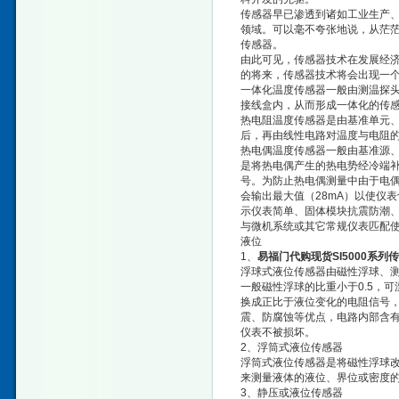
传感器早已渗透到诸如工业生产
领域。可以毫不夸张地说，从茫
传感器。
由此可见，传感器技术在发展经
的将来，传感器技术将会出现一
一体化温度传感器一般由测温探
接线盒内，从而形成一体化的传
热电阻温度传感器是由基准单元、
后，再由线性电路对温度与电阻的
热电偶温度传感器一般由基准源、
是将热电偶产生的热电势经冷端补
号。为防止热电偶测量中由于电
会输出最大值（28mA）以使仪
示仪表简单、固体模块抗震防潮、
与微机系统或其它常规仪表匹配
液位
1、
易福门代购现货SI5000系列传
浮球式液位传感器由磁性浮球、
一般磁性浮球的比重小于0.5，
换成正比于液位变化的电阻信号，
震、防腐蚀等优点，电路内部含有
仪表不被损坏。
2、浮筒式液位传感器
浮筒式液位传感器是将磁性浮球
来测量液体的液位、界位或密度
3、静压或液位传感器