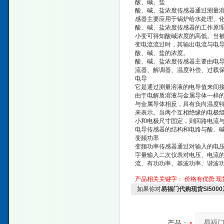
酸、碱、盐
酸、碱、盐浓度传感器通过测量
感器主要应用于锅炉给水处理、
酸、碱、盐浓度传感器的工作原
小变可得知酸碱浓度的高低。当
变电流流过时，其输出电流与电
酸、碱、盐的浓度。
酸、碱、盐浓度传感器主要由电
流器、解调器、温度补偿、过载
电导
它是通过测量溶液的电导值来间
由于电解质溶液与金属导体一样
与金属导体相反，具有负向温度
来表示。当两个互相绝缘的电极
小和电极尺寸固定，则回路电流
电导传感器的结构和电路与酸、
变频功率
变频功率传感器通过对输入的电
字量输入二次仪表对电压、电流
流、有功功率、基波功率、谐波
产品相关关键字：
价格有优势
现
如果你对
易福门代购现货SI5000
产品：