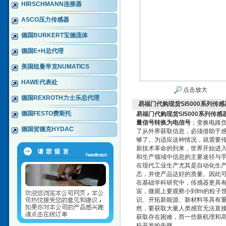
HIRSCHMANN连接器
ASCO压力传感器
德国BURKERT宝德流体
德国E+H总代理
美国纽曼帝克NUMATICS
HAWE代表处
点击放大
德国REXROTH力士乐总代理
易福门代购现货SI5000系列传感器
德国FESTO费斯托
易福门代购现货SI5000系列传感器
量信号转换为电信号
；变换电路
德国贺德克HYDAC
了从外界获取信息，必须借助于
够了。为适应这种情况，就需要
新技术革命的到来，世界开始进
和生产领域中信息的主要途径与
在现代工业生产尤其是自动化生
态，并使产品达好的质量。因此
在基础学科研究中，传感器更具
宙，微观上要观察小到fm的粒子
识、开拓新能源、新材料等具有
然，要获取大量人类感官无法直
获取存在困难，而一些新机理和
科开发的先驱。