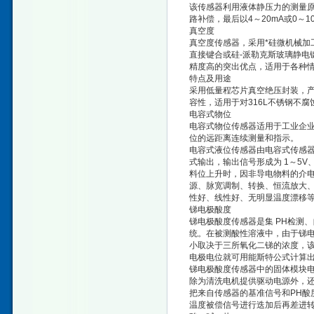
该传感器利用液体静压力的测量
路补偿，最后以4～20mA或0～1
真空度
真空度传感器，采用*硅微机械加
直接键合或硅-派勒克斯玻璃静电
精度高的突出优点，适用于各种
特点及用途
采用低量程芯片真空绝压封装，
容性，适用于对316L不锈钢不
电容式物位
电容式物位传感器适用于工业企
位的远距离连续测量和指示。
电容式液位传感器由电容式传感器
式输出，输出信号形成为 1～5V
料位上升时，因非导电物料的介
源、脉宽调制、转换、恒流放大
性好、线性好、无明显温度漂移
锑电极酸度
锑电极酸度传感器是集 PH检测
统。在被测酸性溶液中，由于锑
小取决于三所氧化二锑的浓度，
电极电位就可用能斯特公式计算
锑电极酸度传感器中的固体模块电
除为清洗电机提供驱动电源外，
把来自传感器的基准信号和PH酸
温度被偿信号进行迭加后再差进转