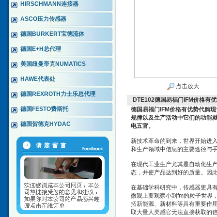
HIRSCHMANN连接器
ASCO压力传感器
德国BURKERT宝德流体
德国E+H总代理
美国纽曼帝克NUMATICS
HAWE代表处
点击放大
德国REXROTH力士乐总代理
DTE102德国易福门IFM价格
德国FESTO费斯托
德国易福门IFM价格有优势代购
规律以及生产活动中它们的功能
德国贺德克HYDAC
电五官。
新技术革命的到来，世界开始进
和生产领域中信息的主要途径与
在现代工业生产尤其是自动化生
态，并使产品达到好的质量。因
在基础学科研究中，传感器更具有
微观上要观察小到fm的粒子世界
拓新能源、新材料等具有重要作
取大量人类感官无法直接获取的