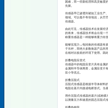
困难，而一些新机理和高灵敏度
先驱。
传感器早已渗透到诸如工业生产
领域。可以毫不夸张地说，从茫
传感器。
由此可见，传感器技术在发展经
的将来，传感器技术将会出现一
称重传感器是一种能够将重力转
能够实现力→电转换的传感器有
子吊秤，而绝大多数衡器产品所
在相对比较差的环境下使用。因
折叠电阻应变式
传感器中的电阻应变片具有金属
金属和半导体两类，金属应变片有
应小等优点。
折叠压阻式
压阻式传感器是根据半导体材料
电阻在基片内接成电桥形式。当
用作压阻式传感器的基片(或称膜
以测量压力和速度的固态压阻式
折叠热电阻