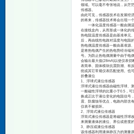
领域。可以毫不夸张地说，从茫
传感器。
由此可见，传感器技术在发展经
的将来，传感器技术将会出现一
一体化温度传感器一般由测温探
在接线盒内，从而形成一体化的
热电阻温度传感器是由基准单元、
后，再由线性电路对温度与电阻的
热电偶温度传感器一般由基准源、
是将热电偶产生的热电势经冷端补
号。为防止热电偶测量中由于电
会输出最大值(28mA)以使仪
表简单、固体模块抗震防潮、有反
统或其它常规仪表匹配使用。也
折叠液位
1、浮球式液位传感器
浮球式液位传感器由磁性浮球、
一般磁性浮球的比重小于0.5，
换成正比于液位变化的电阻信号，
震、防腐蚀等优点，电路内部含有
仪表不被损坏。
2、浮筒式液位传感器
浮筒式液位传感器是将磁性浮球
来测量液体的液位、界位或密度
3、静压或液位传感器
该传感器利用液体静压力的测量