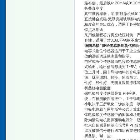
路补偿，最后以4~20mA或0~1
折叠真空度
真空度传感器，采用*硅微机械加
直接键合或硅-派勒克斯玻璃静电
精度高的突出优点，适用于各种
特点及用途
采用低量程芯片真空绝压封装，
容性，适用于对316L不锈钢不
德国易福门IFM传感器现货代购
折
电容式物位传感器适用于工业企
位的远距离连续测量和指示。
电容式液位传感器由电容式传感器
式输出，输出信号形成为 1~5V
位上升时，因非导电物料的介电
源、脉宽调制、转换、恒流放大
性好、线性好、无明显温度漂移
折叠锑电极酸度
锑电极酸度传感器是集 PH检测
统。在被测酸性溶液中，由于锑
小取决于三所氧化二锑的浓度，
电极电位就可用能斯特公式计算
锑电极酸度传感器中的固体模块电
除为清洗电机提供驱动电源外，
把来自传感器的基准信号和PH酸
温度被偿信号进行迭加后再差进转
折叠酸、碱、盐