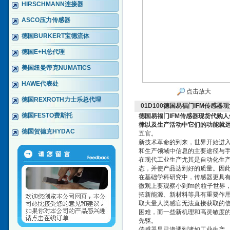
HIRSCHMANN连接器
ASCO压力传感器
德国BURKERT宝德流体
德国E+H总代理
美国纽曼帝克NUMATICS
HAWE代表处
点击放大
德国REXROTH力士乐总代理
01D100德国易福门IFM传感器
德国FESTO费斯托
德国易福门IFM传感器现货代购
人
律以及生产活动中它们的功能就
德国贺德克HYDAC
五官。
新技术革命的到来，世界开始进
和生产领域中信息的主要途径与
在现代工业生产尤其是自动化生
态，并使产品达到好的质量。因
在基础学科研究中，传感器更具有
微观上要观察小到fm的粒子世界
拓新能源、新材料等具有重要作
取大量人类感官无法直接获取的
困难，而一些新机理和高灵敏度
先驱。
传感器早已渗透到诸如工业生产