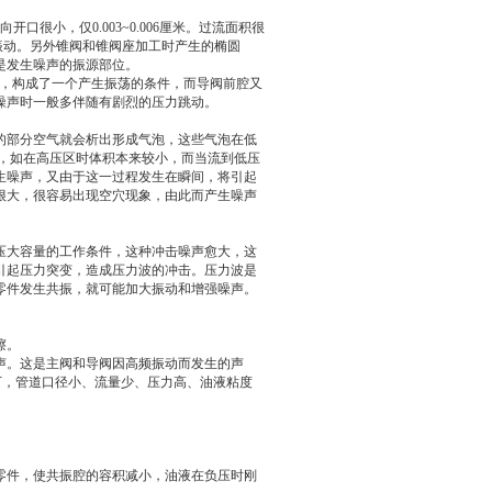
很小，仅0.003~0.006厘米。过流面积很
振动。另外锥阀和锥阀座加工时产生的椭圆
是发生噪声的振源部位。
存在，构成了一个产生振荡的条件，而导阀前腔又
噪声时一般多伴随有剧烈的压力跳动。
的部分空气就会析出形成气泡，这些气泡在低
之，如在高压区时体积本来较小，而当流到低压
生噪声，又由于这一过程发生在瞬间，将引起
很大，很容易出现空穴现象，由此而产生噪声
压大容量的工作条件，这种冲击噪声愈大，这
引起压力突变，造成压力波的冲击。压力波是
零件发生共振，就可能加大振动和增强噪声。
擦。
声。这是主阀和导阀因高频振动而发生的声
下，管道口径小、流量少、压力高、油液粘度
零件，使共振腔的容积减小，油液在负压时刚