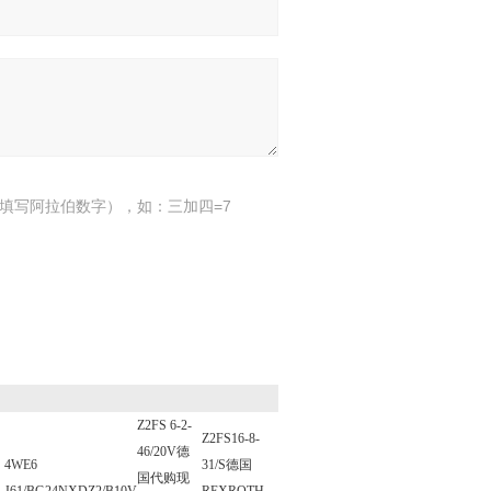
填写阿拉伯数字），如：三加四=7
Z2FS 6-2-
Z2FS16-8-
46/20V德
4WE6
31/S德国
国代购现