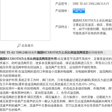
产品型号：
DBE TE-62/ 350G24K31A1V
产品报价：
德国REXROTH力士乐比例
主要起定压溢流，稳压，系统
产品特点：
中，由于O形密封圈、组合密
可能造成不应有的外泄漏。
点击放大
DBE TE-62/ 350G24K31A1V德国REXROTH力士乐比例溢流阀现货
的详细资料：
德国REXROTH力士乐比例溢流阀现货
作用:
在定量泵节流调节系统中，定量泵提供的
求减小。此时溢流阀开启，使多余流量溢回油箱，保证溢流阀进口压力，即泵出口压力
稳压作用:溢流阀串联在回油路上，溢流阀产生背压，运动部件平稳性增加。
系统卸荷作用:在溢流阀的遥控口串接溢小流量的电磁阀，当电磁铁通电时，溢流阀
作为卸荷阀使用。
安全保护作用:系统正常工作时，阀门关闭。只有负载超过规定的极限(系统压力超过
压力不再增加(通常使溢流阀的调定压力比系统最高工作压力高10%~20%)。
实际应用中一般有:作卸荷阀用，作远程调压阀，作高低压多级控制阀，作顺序阀，用于
溢流阀一般有两种结构:1、直动型溢流阀 。2、先导式溢流阀。
对溢流阀的主要要求:调压范围大，调压偏差小，压力振摆小，动作灵敏，过载能力大
液压装置中容易产生噪声的元件一般认为是泵和阀，阀中又以溢流阀和电磁换向阀等
流速声和机械声二种。流速声中主要由油液振动、空穴以及液压冲击等原因产生的噪
原因产生的噪声。