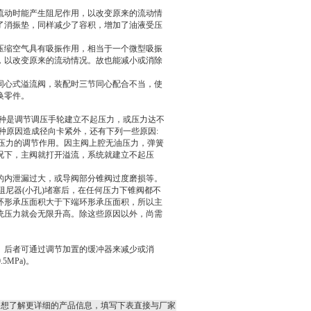
流动时能产生阻尼作用，以改变原来的流动情
了消振垫，同样减少了容积，增加了油液受压
压缩空气具有吸振作用，相当于一个微型吸振
，以改变原来的流动情况。故也能减小或消除
同心式溢流阀，装配时三节同心配合不当，使
换零件。
一种是调节调压手轮建立不起压力，或压力达不
种原因造成径向卡紧外，还有下列一些原因:
阀压力的调节作用。因主阀上腔无油压力，弹簧
况下，主阀就打开溢流，系统就建立不起压
的内泄漏过大，或导阀部分锥阀过度磨损等。
阻尼器(小孔)堵塞后，在任何压力下锥阀都不
环形承压面积大于下端环形承压面积，所以主
统压力就会无限升高。除这些原因以外，尚需
。后者可通过调节加置的缓冲器来减少或消
MPa)。
，想了解更详细的产品信息，填写下表直接与厂家