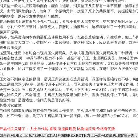
度增加，根据刚度大的元件不易发生共振的原理，就能减少发生共振的可能性。
消振垫一般与共振腔活动配合，能自由运动。消振垫正反面都有一条节流槽，油液在
况。由于消振垫的加入，增加了一个振动元件，扰乱了原来的共振频率。共振腔增加
时的刚度，以减少发生共振的可能性。
在消振螺堵上设有蓄气小孔和节流边，蓄气小孔中因留有空气，空气在受压时压缩，
器。小孔中空气压缩时，油液充入，膨胀时，油液压出，这样就增加了一个附加流动
噪声和振动。
另外，如果溢流阀本身的装配或使用权用不当，也都会造成振动，产生噪声。如三节
用时流量过大或过小，锥阀的不正常磨损等。在这种情况下，应认真检查调整，或更
折叠调压失灵
溢流阀在使用中有时会出现调压失灵现象。先导式溢流阀调压失灵现象有二种情况:
到额定数值;另一种调节手轮压力不下降，甚至不断升压。出现调压失灵，除阀芯因种
第一是主阀体(2)阻尼器堵塞，油压传递不到主阀上腔和导阀前腔，导阀就失去对主
力又很小，所以主阀变成了一个弹簧力很小的直动型溢流阀，在进油腔压力很低的情
力。
压力达不到额定值的原因，是调压弹簧变形或选用错误，调压弹簧压缩行程不够，阀
第二是阻尼器(3)堵塞，油压传递不到锥阀上，导阀就失去了支主阀压力的调节作用。
会打开溢流油液，阀内始终无油液流动，主阀上下腔压力一直相等，由于主阀芯上端
阀也始终关闭，不会溢流，主阀压力随负载增加而上升。当执行机构停止工作时，系
检查外控口是否堵住，锥阀安装是否良好等。
折叠其它故障
电磁溢流阀常见的故障有先导电磁阀工作失灵、主阀调压失灵和卸荷时的冲击噪声等
除。如不带缓冲器，则可在主阀溢流口加一背压阀。(压力一般调至5kgf/cm2左右，即0.5
产品相关关键字：
力士乐代购
原装
溢流阀现货
比例溢流阀
价格有优势
如果你对
DBE TE-62/ 350G24K31A1V德国REXROTH力士乐比例溢流阀现货
感兴趣