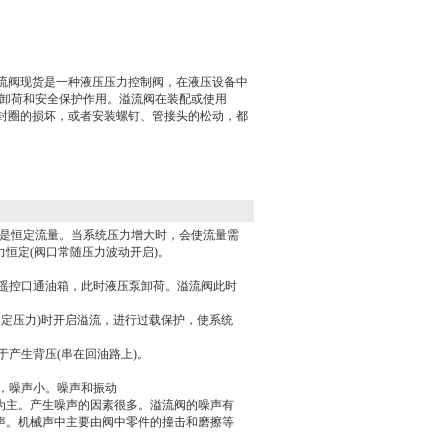
溢流阀现货是一种液压压力控制阀，在液压设备中
卸荷和安全保护作用。溢流阀在装配或使用
封圈的损坏，或者安装螺钉、管接头的松动，都
是恒定流量。当系统压力增大时，会使流量需
恒定(阀口常随压力波动开启)。
的遥控口通油箱，此时液压泵卸荷。溢流阀此时
调定压力)时开启溢流，进行过载保护，使系统
产生背压(串在回油路上)。
，噪声小。噪声和振动
为主。产生噪声的因素很多。溢流阀的噪声有
声。机械声中主要由阀中零件的撞击和磨擦等