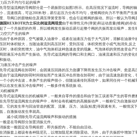
(1)压力不均匀引起的噪声
先导型溢流阀的导阀部分是一个易振部位如图3所示。在高压情况下溢流时，导阀的轴向开口
小，流速很高，可达200米/秒，易引起压力分布不均匀，使锥阀径向力不平衡而产生
度、导阀口的脏物粘住及调压弹簧变形等，也会引起锥阀的振动。所以一般认为导阀
德国REXROTH力士乐比例溢流阀现货
由于有弹性元件(弹簧)和运动质量(锥阀)的
起了一个共振腔的作用，所以锥阀发生振动后易引起整个阀的共振而发出噪声，发生
(2)空穴产生的噪声
当由于各种原因，空气被吸入油液中，或者在油液压力低于大气压时，溶解在油液中
压区时体积较大，当随油液流到高压区时，受到压缩，体积突然变小或气泡消失;反
区时，体积突然增大，油中气泡体积这种急速改变的现象。气泡体积的突然改变会产
局部液压冲击而产生振动。先导式溢流阀的导阀口和主阀口，油液流速和压力的变化
和振动。
(3)液压冲击产生的噪声
先导式溢流阀在卸荷时，会因液压回路的压力急骤下降而发生压力冲击噪声。愈是高
是由于溢流阀的卸荷时间很短而产生液压冲击所致在卸荷时，由于油流速急剧变化，
一个小的冲击波，本身产生的噪声很小，但随油液传到系统中，如果同任何一个机械
所以在发生液压冲击噪声时，一般多伴有系统振 动。
(4)机械噪声
先导式溢流阀发出的机械噪声，一般来自零件的撞击和由于加工误差等产生的零件磨
在先导型溢流阀发出的噪声中，有时会有机械性的高频振动声，一般称它为自激振动
音。它的发生率与回油管道的配置、流量、压力、油温(粘度)等因素有关。一般情况
低，自激振动发生率就高。
减小或消除先导式溢流阀噪声和振动的措施
一般是在导阀部分加置消振元件。
消振套一般固定在导阀前腔，即共振腔内，不能自由活动。
在消振套上都设有各种阻尼孔，以增加阻尼来消除震动。另外，由于共振腔中增加了