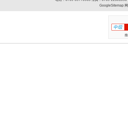
GoogleSitemap
网
推