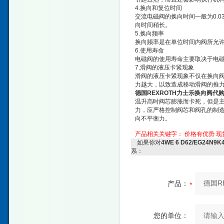
4.换向和复位时间
交流电磁阀的换向时间一般为0.03
向时间稍长。
5.换向频率
换向频率是在单位时间内阀所允许
6.使用寿命
电磁阀的使用寿命主要取决于电
7.滑阀的液压卡紧现象
滑阀的液压卡紧现象不仅在换向
力越大，以致造成移动滑阀的推
德国REXROTH力士乐换向阀代
温升高时阀芯膨胀而卡死，但是
力，应严格控制阀芯和阀孔的制
向不平衡力。
产品相关关键字：
价格有优势
现
如果你对
4WE 6 D62/EG24
系：
产品：
您的单位：