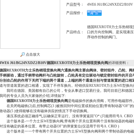
产品型号：
4WE6 J61/BG24NXDZ2/B10V
产品报价：
德国REXROTH力士乐热销
产品特点：
口的方向控制阀。是实现液压
序动作控制的阀门。
点击放大
4WE6 J61/BG24NXDZ2/B10V德国REXROTH力士乐热销现货换向阀
的详细资料：
德国REXROTH力士乐热销现货换向阀
六通换向阀主要由阀体、密封组件、凸轮、阀
手柄驱动，通过手柄带动阀杆与凸轮旋转，凸轮具有定位驱动与锁定密封组件的开启
分别在凸轮的作用下关闭下端的两个通道，上端的两个通道分别与管道装置的进口相
道与管道装置的进口相通，实现了不停车换向。经销供应REXROTH力士乐WE型换向
我司在德国、美国都有自己的公司，专业从事进口贸易行业。我司目前已和德国工
我司的专业人员为大家做的介绍,详情如下:
德国REXROTH力士乐热销现货换向阀
是电磁操作的换向滑阀，可用作电磁部件
在关闭电磁铁(2)后,控制阀芯(3 )被推回到中间位置或初始位置(带有制动器°OF"
致动器(5 )使得能够在没有磁体供应的情况下手动切换阀。
液压系统必须正确排气,以确保正常运行。没有弹簧返回"O* (只能用符号A. C和D 
这个版本是-一个力士乐WE型换向阀,带有两个开关位置和两个没有制动器的电磁铁。
时没有确定的基本位置。有带止动器OF"的弹簧复位(仅适用于符号A. C和D )
这个版本是一一个带有两个开关位置的力士乐WE型换向阀和两个带制动器的电磁铁