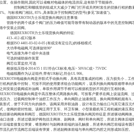
位置。在操作期间,因此可以省略对电磁体的电流供应,这有助于节能操作。
控制阀芯和螺线管的组成大大减少了阀门打开或关闭时发生的切换行程的数量。
1%。与标准阀门相比, 85% ,具体取决于控制阀芯的型号(参见"加速值")。
德国REXROTH力士乐现货换向阀的注意事项:
管路中的两个或多个阀门的压力峰值可能导致带有制动器的版本中的无意控制阀芯
路中安装止回阀。
德国REXROTH力士乐现货换向阀
的特征:
413-.412-或3/2版本
根据ISO 4401-03-02-0-05 (有或没有定位孔)的移植模式
大功率电磁阀,可选择旋转90°
电气连接为单个或中央连接
可选的辅助操作装置
阀芯位置监控,可选
根据低压指令2014/35 1 EU符合CE标准,电压> 50VAC或> 75VDC
电磁线圈作为认证组件,带有UR标记,符合UL 906。
REXROTH电磁换向阀是并联式手动换向阀，具有高度集成的结构，压力损失小，
行机构的集中控制，可按不同的使用要求组合功能阀片，该系列换向阀每联都带单向
之间安装过载阀或补油阀，单双作用调节手柄可以根据机型的不同进行互相转换。
REXROTH电磁换向阀是中高压整体式两路换向阀。可按客户要求在阀上设溢流阀
统压力、过载阀控制单个油腔工作压力，单向阀防止油液倒流，换向阀滑阀机能有A、
装形式，便于不同方向的操作。该阀采用并联油路，设计有压力输出口与其它液压元
式，使阀的密封性能。该阀泛用于叉车、环卫车辆、小型装载机等工程机械的液压系
包括驱动阀阀体和阀芯，
德国REXROTH力士乐现货换向阀
其特征是:所述驱动阀阀体
油口连接，所述过载保护阀包括主阀体、副阀体、阀针和单向阀芯，所述主阀体后端
针后端套接复位弹簧，锥形阀针与副阀体前端的油孔触接，所述单向阀芯前端设有圆
节流孔的节流阀芯后端设有弹簧，所述副阀体前端与单向阀芯内腔之间形成卸压腔。