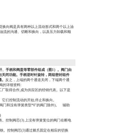
现货换向阀是具有两种以上流动形式和两个以上油
油流的沟通、切断和换向，以及压力卸载和顺
杆、手柄和阀盖等零部件组成（图1）。阀门由
与关闭功能。手柄逆时针旋转，两组密封组件
通。
反之，上端的两个通道关闭，下端两个通
阀的详细资料:
厂取得合作,成为供应区的经销代表。以下是
。它们控制流动的开始,停止和换向。
的阀门和没有弹簧类型*0"的阀门除外)。 辅助
)
控制阀芯(3).上没有弹簧复位的阀门在断电
。控制阀芯(3)通过棘爪固定在相应的切换