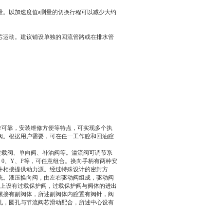
以加速度值a测量的切换行程可以减少大约
运动。建议铺设单独的回流管路或在排水管
工作可靠，安装维修方便等特点，可实现多个执
阀。根据用户需要，可在任一工作腔和回油腔
、过载阀、单向阀、补油阀等。溢流阀可调节系
0、Y、P等，可任意组合。换向手柄有两种安
件相接提供动力源。经过特殊设计的密封方
统。液压换向阀，由左右驱动阀组成，驱动阀
_上设有过载保护阀，过载保护阀与阀体的进出
螺接有副阀体，所述副阀体内腔置有阀针，阀
孔，圆孔与节流阀芯滑动配合，所述中心设有