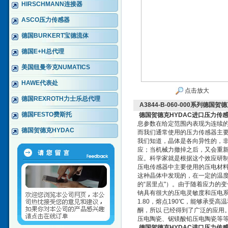
HIRSCHMANN连接器
ASCO压力传感器
德国BURKERT宝德流体
德国E+H总代理
美国纽曼帝克NUMATICS
HAWE代表处
点击放大
德国REXROTH力士乐总代理
A3844-B-060-000系列德
德国FESTO费斯托
德国贺德克HYDAC进口压力传
息参数在给定范围内表现为连续的
德国贺德克HYDAC
而我们通常使用的压力传感器主
我们知道，晶体是各向异性的，
应；当机械力撤掉之后，又会重
应。科学家就是根据这个效应研
压电传感器中主要使用的压电材
这种晶体中发现的，在一定的温
的“居里点"）。由于随着应力的
钠具有很大的压电灵敏度和压电
1.80，熔点190℃，能够承受高
酮，所以 已经得到了广泛的应用
压电陶瓷、铌镁酸铅压电陶瓷等
德国贺德克HYDAC进口压力传