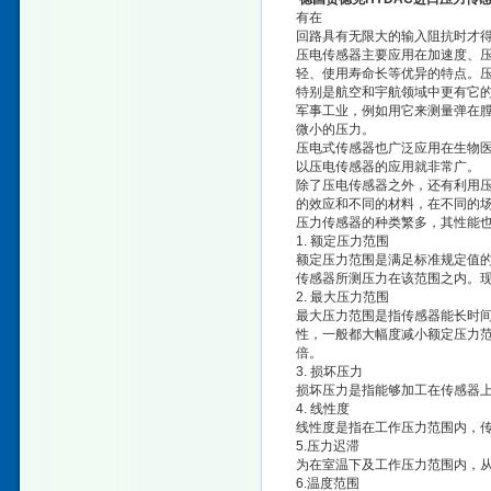
有在
回路具有无限大的输入阻抗时才
压电传感器主要应用在加速度、
轻、使用寿命长等优异的特点。
特别是航空和宇航领域中更有它
军事工业，例如用它来测量弹在
微小的压力。
压电式传感器也广泛应用在生物
以压电传感器的应用就非常广。
除了压电传感器之外，还有利用
的效应和不同的材料，在不同的
压力传感器的种类繁多，其性能
1. 额定压力范围
额定压力范围是满足标准规定值
传感器所测压力在该范围之内。现
2. 最大压力范围
最大压力范围是指传感器能长时
性，一般都大幅度减小额定压力范
倍。
3. 损坏压力
损坏压力是指能够加工在传感器
4. 线性度
线性度是指在工作压力范围内，
5.压力迟滞
为在室温下及工作压力范围内，
6.温度范围