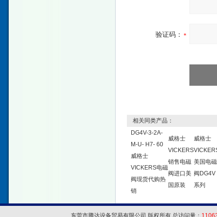
验证码：
相关同类产品：
DG4V-3-2A-
威格士
威格士
M-U- H7- 60
VICKERS
VICKER
威格士
销售电磁
美国电磁
VICKERS电磁
阀进口美
阀DG4V
阀现货代购热
国原装
系列
销
东莞市腾达设备贸易有限公司 版权所有 总访问量：
1106