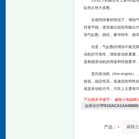
1升以下的微型车上多用3缸
缸的占绝大多数。
在相同排量的情况下，增加
转更平稳，使其输出扭矩和输出
加气缸数。因此，豪华轿车、跑车
但是，气缸数的增加不能无
动机的可靠性，增加发动机重量
是根据发动机的用途和性能要求
直列发动机（line eng
较低，稳定性高，低速扭矩特性好
就是发动机代号，汽车上主要有l3、
产品相关关键字：
威格士电磁阀
如果你对
TF01GACA1AA088
产品：