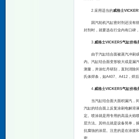
2.采用适当的
威格士VICKE
因汽轮机汽缸密封剂还没有
封剂时，就要选在行业内有口碑
3.
威格士VICKERS气缸价格
由于汽缸结合面被蒸汽冲刷
内。汽缸结合面变形较大或是漏汽
测量，并涂红丹研刮，直到消除间
氏体焊条，如A407、A412，
4.
威格士VICKERS气缸价格
当汽缸结合面大面积漏汽，间
汽缸的结合面上反复涂刷电解溶
定。喷涂就是用专用的高温火焰
层方法。其特点就是设备简单，操
抗腐蚀的涂层。注意的是在涂渡
密。