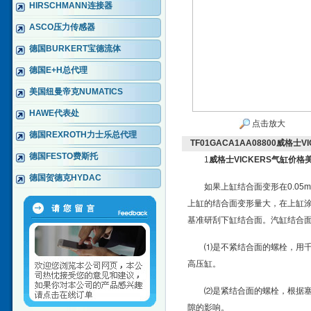
HIRSCHMANN连接器
ASCO压力传感器
德国BURKERT宝德流体
德国E+H总代理
美国纽曼帝克NUMATICS
HAWE代表处
点击放大
德国REXROTH力士乐总代理
TF01GACA1AA08800威格士
德国FESTO费斯托
1
威格士VICKERS气缸价格
德国贺德克HYDAC
如果上缸结合面变形在0.0
上缸的结合面变形量大，在上缸
基准研刮下缸结合面。汽缸结合
⑴是不紧结合面的螺栓，用
高压缸。
⑵是紧结合面的螺栓，根据
隙的影响。