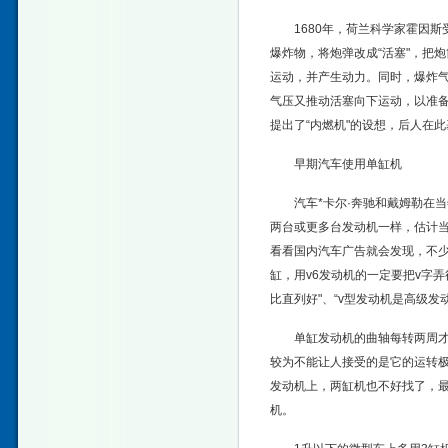
1680年，荷兰科学家霍因
爆炸物，将炮弹改成“活塞"，把
运动，并产生动力。同时，爆炸
气压又推动活塞向下运动，以准
提出了“内燃机"的设想，后人在
早期汽车使用单缸机
汽车*卡尔·奔驰和戴姆勒在
两台或更多台发动机一样，估计
看看国内汽车广告就会发现，不
缸，用v6发动机的一定要把v字弄
比直列好"、“v型发动机是高级发
单缸发动机的曲轴每转两周
较为不能让人接受的是它的运转
发动机上，两缸机也不好找了，最
机。