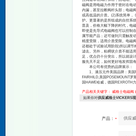
磁阀是用电磁力作用于密封在电动
内漏，甚至拉断阀杆头部；电磁
或高低温的介质。(2)系统简单
护。更显著的是所组成的自控系统
普及，价格大幅下降的时代，电磁
即使是先导式电磁阀也可以控制
属节能产品；还可做到只需触发动
精度受限，适用介质受限。电磁阀
还都处于试验试用阶段)所以调节
滤去。另外，粘稠状介质不能适用
足，优点仍十分突出，所以就设计
服先天不足，如何更好地发挥固
本公司有优势的品牌展示：
1、液压元件美国品牌：美国NUM
FAIRHILD,美国POSEMO
国HAWE哈威，德国REXROTH
产品相关关键字：
威格士电磁阀
如果你对
供应威格士VICKERS
产品：