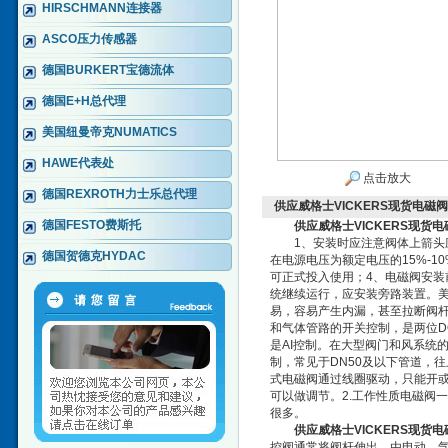
HIRSCHMANN连接器
ASCO压力传感器
德国BURKERT宝德流体
德国E+H总代理
美国纽曼帝克NUMATICS
HAWE代表处
点击放大
德国REXROTH力士乐总代理
供应威格士VICKERS现货电磁阀
德国FESTO费斯托
供应威格士VICKERS现货电
1、安装时应注意阀体上箭头应
德国贺德克HYDAC
在电源电压为额定电压的15%-
可正式投入使用；4、电磁阀安装
统继续运行，应安装旁路装置。美
易，容易产生内漏，甚至拉断阀杆
和气体管路的开关控制，是两位D
是AI控制。在大型阀门和风系统
制，常见于DN50及以下管道，往
式电磁阀通过线圈驱动，只能开
可以做调节。2.工作性质电磁阀
很多。
供应威格士VICKERS现货电
控阀通常将阀杆伸出，由电动、气