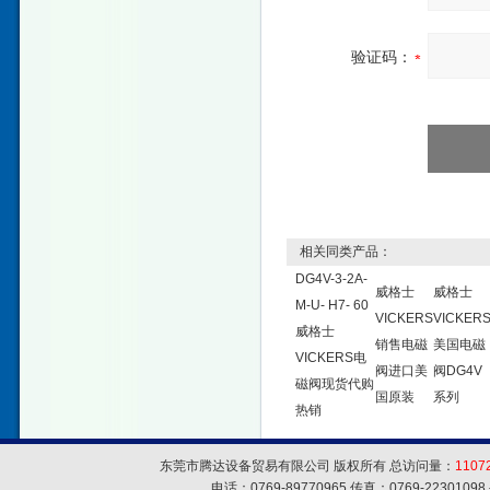
验证码：
相关同类产品：
DG4V-3-2A-
威格士
威格士
M-U- H7- 60
VICKERS
VICKER
威格士
销售电磁
美国电磁
VICKERS电
阀进口美
阀DG4V
磁阀现货代购
国原装
系列
热销
东莞市腾达设备贸易有限公司 版权所有 总访问量：
1107
电话：0769-89770965 传真：0769-223010