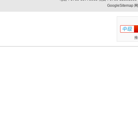
GoogleSitemap
网
推