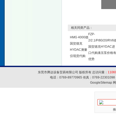
相关同类产品：
FZP-
HMG 4000德
2/2.1/P/80/20/RV6
国贺德克
国贺德克HYDAC进
HYDAC测量
口代购液压泵价格
仪现货代购
优势
东莞市腾达设备贸易有限公司 版权所有 总访问量：
1106
电话：0769-89770965 传真：0769-223010
GoogleSitemap
网
推