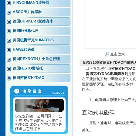
HIRSCHMANN连接器
ASCO压力传感器
德国BURKERT宝德流体
德国E+H总代理
美国纽曼帝克NUMATICS
HAWE代表处
点击放大
德国REXROTH力士乐总代理
EVS3100贺德克HYDAC电磁阀
德国FESTO费斯托
以下将为您介绍
贺德克HYDA
贺德克HYDAC电磁阀系列
是用
德国贺德克HYDAC
在工业控制系统中调整介质的方
性都能够保证。电磁阀有很多种
阀等。
1、电磁阀从原理上分为三大
直动式电磁阀
原理：通电时，电磁线圈产
关闭。