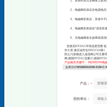
1、安装时应注意阀体上箭
2、电磁阀应保证在电源电压为
3、电磁阀安装后，管道中不
4、电磁阀安装前应*清洗管
5、当电磁阀发生故障或清洗
贺德克HYDAC环境温度范围 低：2
作介质 液压油符合DIN51524第
防止污染物进入溢流阀公司主要经营
阀,德国HYDAC流量计,德国HY
产品相关关键字：
REXROTH电
如果你对
WSM06020W-01M-
产品：
您的单位：