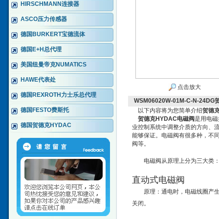
HIRSCHMANN连接器
ASCO压力传感器
德国BURKERT宝德流体
德国E+H总代理
美国纽曼帝克NUMATICS
HAWE代表处
点击放大
德国REXROTH力士乐总代理
WSM06020W-01M-C-N-24
德国FESTO费斯托
以下内容将为您简单介绍
贺德克
贺德克HYDAC电磁阀
是用电磁
德国贺德克HYDAC
业控制系统中调整介质的方向、
能够保证。电磁阀有很多种，不
阀等。
电磁阀从原理上分为三大类
直动式电磁阀
原理：通电时，电磁线圈产
关闭。