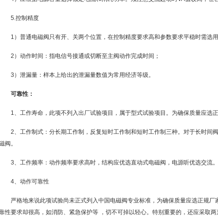
5.控制精度
1）普通电磁阀只有开、关两个位置，在控制精度要求高和参数要求平稳时需选
2）动作时间：指电信号接通或切断至主阀动作完成时间；
3）泄漏量：样本上给出的泄漏量数值为常用经济等级。
可靠性：
1、工作寿命，此项不列入出厂试验项目，属于型式试验项目。为确保质量应选
2、工作制式：分长期工作制，反复短时工作制和短时工作制三种。对于长时间
磁阀。
3、工作频率：动作频率要求高时，结构应优选直动式电磁阀，电源听优选交流
4、动作可靠性
严格地来说此项试验尚未正式列入中国电磁阀专业标准，为确保质量应选正规厂
靠性要求却很高，如消防、紧急保护等 ，切不可掉以轻心。特别重要的，还应采取两