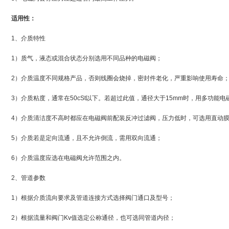
适用性：
1、介质特性
1）质气，液态或混合状态分别选用不同品种的电磁阀；
2）介质温度不同规格产品，否则线圈会烧掉，密封件老化，严重影响使用寿命
3）介质粘度，通常在50cSt以下。若超过此值，通径大于15mm时，用多功能
4）介质清洁度不高时都应在电磁阀前配装反冲过滤阀，压力低时，可选用直动
5）介质若是定向流通，且不允许倒流，需用双向流通；
6）介质温度应选在电磁阀允许范围之内。
2、管道参数
1）根据介质流向要求及管道连接方式选择阀门通口及型号；
2）根据流量和阀门Kv值选定公称通径，也可选同管道内径；