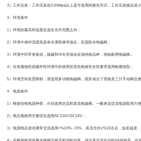
3）工作压差：工作压差在0.04Mpa以上是可选用间接先导式；工作压差接近
3、环境条件
1）环境的最高和温度应选在允许范围之内；
2）环境中相对湿度高及有水滴雨淋等场合，应选防水电磁阀；
3）环境中经常有振动，颠簸和冲击等场合应选特殊品种，例如船用电磁阀；
4）在有腐蚀性或爆炸性环境中的使用应优先根据安全性要求选用耐腐蚀型；
5）环境空间若受限制，需选用多功能电磁阀，因其省去了旁路及三只手动阀且
4、电源条件
1）根据供电电源种类，分别选用交流和直流电磁阀。一般来说交流电源取用方
2）电压规格用尽量优先选用AC220V.DC24V；
3）电源电压波动通常交流选用+%10%.-15%，直流允许±%10左右，如若超
4）应根据电源容量选择额定电流和消耗功率。须注意交流起动时VA值较高，在