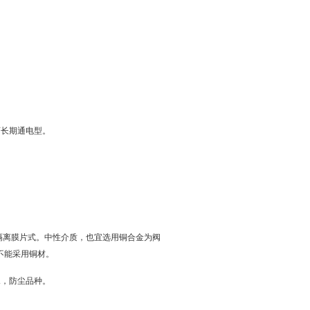
可长期通电型。
隔离膜片式。中性介质，也宜选用铜合金为阀
不能采用铜材。
水，防尘品种。