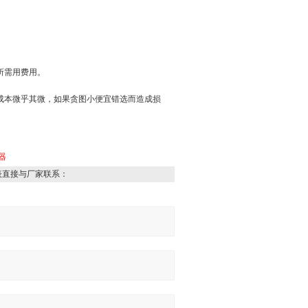
所需用费用。
成本微乎其微，如果贪图小便宜错选而造成损
器
表直接与厂家联系：