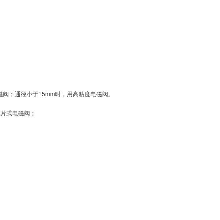
；
电磁阀；通径小于15mm时，用高粘度电磁阀。
膜片式电磁阀；