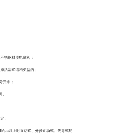
。
级不锈钢材质电磁阀；
选择活塞式结构类型的；
分开来；
阀。
来定；
4Mpa以上时直动式、分步直动式、先导式均