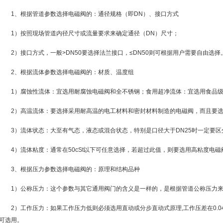
1、根据管道参数选择电磁阀的：通径规格（即DN）、接口方式
1）按照现场管道内径尺寸或流量要求来确定通径（DN）尺寸；
2）接口方式，一般>DN50要选择法兰接口，≤DN50则可根据用户需要自由选择
2、根据流体参数选择电磁阀的：材质、温度组
1）腐蚀性流体：宜选用耐腐蚀电磁阀和全不锈钢；食用超净流体：宜选用食品
2）高温流体：要选择采用耐高温的电工材料和密封材料制造的电磁阀，而且要
3）流体状态：大至有气态，液态或混合状态，特别是口径大于DN25时一定要区
4）流体粘度：通常在50cSt以下可任意选择，若超过此值，则要选用高粘度电磁
3、根据压力参数选择电磁阀的：原理和结构品种
1）公称压力：这个参数与其它通用阀门的含义是一样的，是根据管道公称压力
2）工作压力：如果工作压力低则必须选用直动或分步直动式原理,工作压差在0.0
可选用。