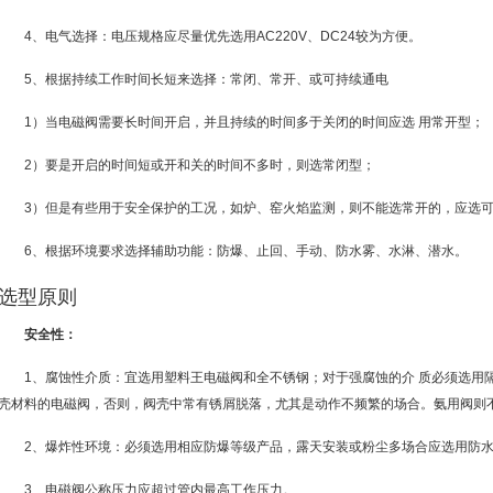
4、电气选择：电压规格应尽量优先选用AC220V、DC24较为方便。
5、根据持续工作时间长短来选择：常闭、常开、或可持续通电
1）当电磁阀需要长时间开启，并且持续的时间多于关闭的时间应选 用常开型；
2）要是开启的时间短或开和关的时间不多时，则选常闭型；
3）但是有些用于安全保护的工况，如炉、窑火焰监测，则不能选常开的，应选
6、根据环境要求选择辅助功能：防爆、止回、手动、防水雾、水淋、潜水。
选型原则
安全性：
1、腐蚀性介质：宜选用塑料王电磁阀和全不锈钢；对于强腐蚀的介 质必须选用
壳材料的电磁阀，否则，阀壳中常有锈屑脱落，尤其是动作不频繁的场合。氨用阀则
2、爆炸性环境：必须选用相应防爆等级产品，露天安装或粉尘多场合应选用防
3、电磁阀公称压力应超过管内最高工作压力。