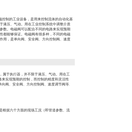
电磁控制的工业设备，是用来控制流体的自动化基
于液压、气动。用在工业控制系统中调整介质
参数。电磁阀可以配合不同的电路来实现预期
性都能够保证。电磁阀有很多种，不同的电磁
作用，是单向阀、安全阀、方向控制阀、速度
，属于执行器，并不限于液压、气动。用在工
路来实现预期的控制，而控制的精度和灵活性
单向阀、安全阀、方向控制阀、速度调节阀等.
次是根据六个方面的现场工况（即管道参数、流