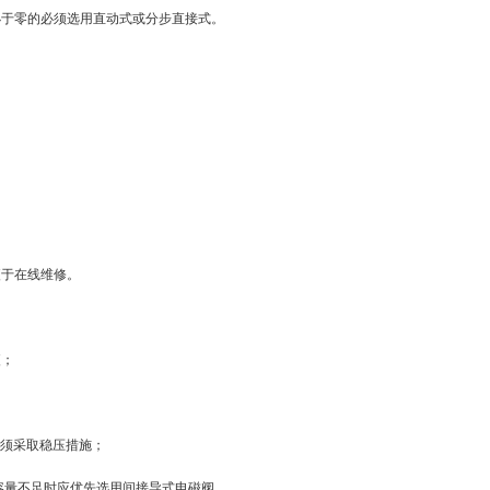
或小于零的必须选用直动式或分步直接式。
便于在线维修。
便；
差，须采取稳压措施；
容量不足时应优先选用间接导式电磁阀。