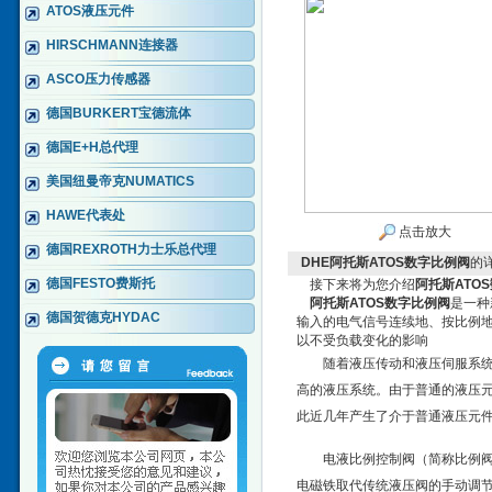
ATOS液压元件
HIRSCHMANN连接器
ASCO压力传感器
德国BURKERT宝德流体
德国E+H总代理
美国纽曼帝克NUMATICS
HAWE代表处
点击放大
德国REXROTH力士乐总代理
DHE阿托斯ATOS数字比例阀
的
德国FESTO费斯托
接下来将为您介绍
阿托斯ATO
阿托斯ATOS数字比例阀
是一种
德国贺德克HYDAC
输入的电气信号连续地、按比例
以不受负载变化的影响
随着液压传动和液压伺服系统
高的液压系统。由于普通的液压元
此近几年产生了介于普通液压元件 
电液比例控制阀（简称比例
电磁铁取代传统液压阀的手动调