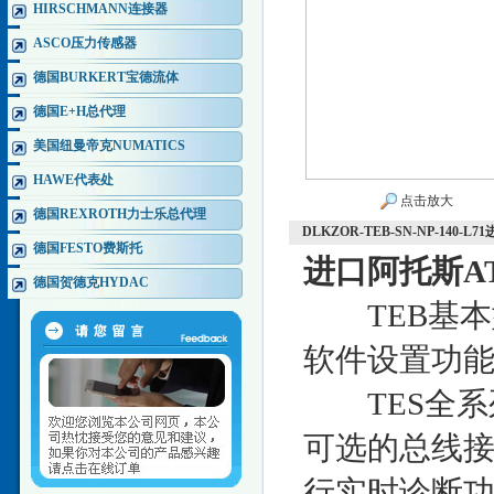
HIRSCHMANN连接器
ASCO压力传感器
德国BURKERT宝德流体
德国E+H总代理
美国纽曼帝克NUMATICS
HAWE代表处
点击放大
德国REXROTH力士乐总代理
DLKZOR-TEB-SN-NP-14
德国FESTO费斯托
进口阿托斯A
德国贺德克HYDAC
TEB基本型
软件设置功
TES全系
可选的总线
行实时诊断