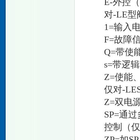
E-外控（
对-LE型
1=输入电流
F=故障信
Q=带使能
s=带逻辑
Z=使能、
仅对-LES
Z=双电源
SP=通过多
控制（仅对-
ZP=如SP