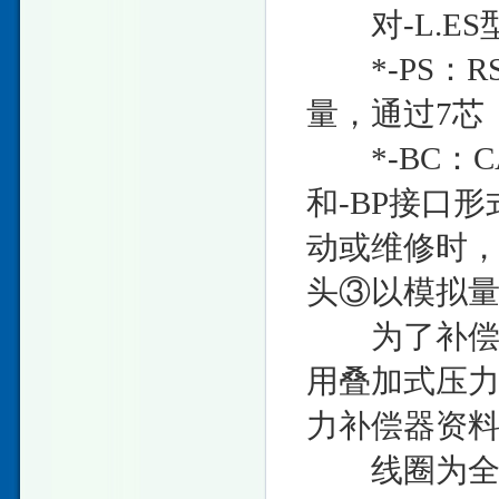
对-L.ES
*-PS：R
量，通过7芯
*-BC：CAN
和-BP接口
动或维修时，
头③以模拟
为了补偿由
用叠加式压力
力补偿器资料
线圈为全塑