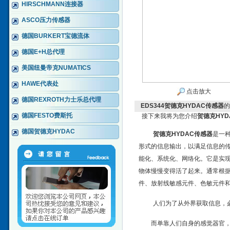
HIRSCHMANN连接器
ASCO压力传感器
德国BURKERT宝德流体
德国E+H总代理
美国纽曼帝克NUMATICS
HAWE代表处
点击放大
德国REXROTH力士乐总代理
EDS344贺德克HYDAC传感器
的
德国FESTO费斯托
接下来我将为您介绍
贺德克HYD
德国贺德克HYDAC
贺德克HYDAC传感器
是一
形式的信息输出，以满足信息的
能化、系统化、网络化。它是实
物体慢慢变得活了起来。通常根
件、放射线敏感元件、色敏元件
人们为了从外界获取信息，
而单靠人们自身的感觉器官