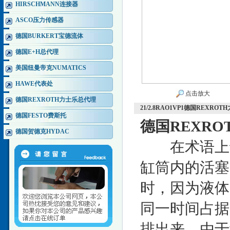
HIRSCHMANN连接器
ASCO压力传感器
德国BURKERT宝德流体
德国E+H总代理
美国纽曼帝克NUMATICS
HAWE代表处
点击放大
德国REXROTH力士乐总代理
21/2.8RAO1VP1德国REXRO
德国FESTO费斯托
德国REXRO
德国贺德克HYDAC
在术语上讲
缸筒内的活塞
时，因为液体
同一时间占据
排出来。由于