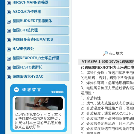
HIRSCHMANN连接器
ASCO压力传感器
德国BURKERT宝德流体
德国E+H总代理
美国纽曼帝克NUMATICS
HAWE代表处
点击放大
德国REXROTH力士乐总代理
VT-MSPA 1-508-10V0代
德国FESTO费斯托
代购德国REXROTH力士乐进口
1、腐蚀性介质：宜选用塑料王电
德国贺德克HYDAC
的电磁阀，否则，阀壳中常有锈
2、爆炸性环境：必须选用相应防
3、电磁阀公称压力应超过管内最
适用性：
1、介质特性
1）质气，液态或混合状态分别选
2）介质温度不同规格产品，否则
3）介质粘度，通常在50cSt以
4）介质清洁度不高时都应在电磁
5）介质若是定向流通，且不允许
6）介质温度应选在电磁阀允许范
2、管道参数