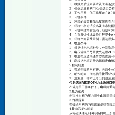
1）根据介质流向要求及管道连接
2）根据流量和阀门Kv值选定公
3）工作压差：低工作压差在0.
3、环境条件
1）环境的最高和低温度应选在允
2）环境中相对湿度高及有水滴雨
3）环境中经常有振动，颠簸和冲
4）在有腐蚀性或爆炸性环境中的
5）环境空间若受限制，需选用多
4、电源条件
1）根据供电电源种类，分别选用
2）电压规格用尽量优先选用AC220
3）电源电压波动通常交流选用+%
4）应根据电源容量选择额定电流
5.控制精度
1）普通电磁阀只有开、关两个位
2）动作时间：指电信号接通或切
3）泄漏量：样本上给出的泄漏量
代购德国REXROTH力士乐进口
在规定的工作条件下，电磁阀通
2.压力损失
电磁换向阀的压力损失由液流流
3.内泄露量
电磁换向阀的内泄露量是指在规
4.换向和复位时间
从电磁铁通电到阀芯换向终止所