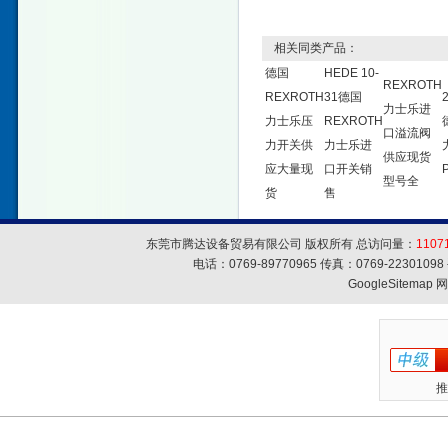
相关同类产品：
德国
HEDE 10-
REXROTH
REXROTH
31德国
力士乐进
力士乐压
REXROTH
口溢流阀
力开关供
力士乐进
供应现货
应大量现
口开关销
型号全
货
售
东莞市腾达设备贸易有限公司 版权所有 总访问量：
1107
电话：0769-89770965 传真：0769-223010
GoogleSitemap
网
推