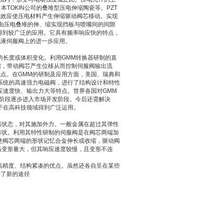
TOKIN公司的叠堆型压电伸缩陶瓷等。PZT
电效应使压电材料产生伸缩驱动阀芯移动。实现
，由压电叠堆的伸、缩实现挡板与喷嘴间的间隙
得到较广泛的应用。它具有频率响应快的特点，
电液伺服阀上的进一步应用。
的长度或体积变化。利用GMM转换器研制的直
缩，带动阀芯产生位移从而控制伺服阀输出流
点。在GMM的研制及应用方面，美国、瑞典和
系统的高速强力电磁阀，进行了结构设计和特性
应速度快、输出力大等特点。世界各国对GMM
制阶段逐步进入市场开发阶段。今后还需解决
于在高科技领域得到广泛运用。
温状态，对其施加外力。一般金属在超过其弹性
形状。利用其特性研制的伺服阀是在阀芯两端加
使阀芯两端的形状记忆合金伸长或收缩，驱动阀
虽变形量大，但其响应速度较慢，且变形不连
高精度、结构紧凑的优点。虽然还各自呈在某些
供了新的途径