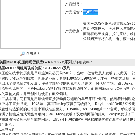
产品型号：
产品报价：
美国MOOG伺服阀现货供应G76
自动控制技术、液压技术与微电
产品特点：
而随着电子设备、控制策略、软
伺服阀产品将在机、电、液一体
点击放大
美国MOOG伺服阀现货供应G761-3022B系列
的详细资料：
美国MOOG伺服阀现货供应G761-3022B系列
液压控制技术的历史最早可追溯到公元前240年，当时一位古埃及人发明了人类历一
史阶段，液压控制技术一直裹足不前，直到18世纪末19世纪初，才有一些重大进展。
术出现了突飞猛进地发展，许多早期的控制阀原理及均是这一时代的产物。如：Askania调节
射流管阀原理的。同样Foxboro发明了喷嘴挡板阀原理的。而德国Siemens公司发
入的双输入阀，并开创性地使用在航空领域。
在二战末期，伺服阀是用螺线管直接驱动阀芯运动的单级开环控制阀。然随着控制理
展取得了巨大成就。 1946年，英国Tinsiey获得了两级阀的；Raytheon和Bell
线管使马达消耗的功率更小而线性度更好。1950年，W.C.Moog第一个发明了单喷嘴两级伺服
发明了机械反馈式两级伺服阀；W.C.Moog发明了双喷嘴两级伺服阀；Wolpin发
达由油液污染带来的可靠性问题。 1957年R.Atchley利用Askania射流管原理研
馈伺服阀。
1.压电元件
压电元件的特点是“压电效应"：在一定的电场作用下会产生外形尺寸的变化，在一定