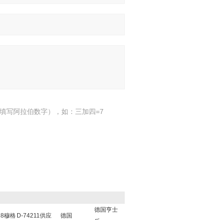
填写阿拉伯数字），如：三加四=7
德国亨士
18穆格
D-74211供应
德国