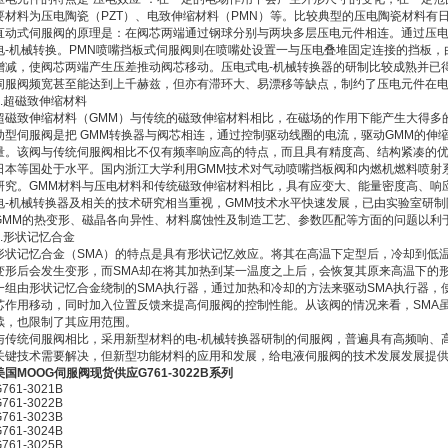
要材料为压电陶瓷（PZT）、电致伸缩材料（PMN）等。比较典型的压电陶瓷材料有日本
直动式伺服阀的原理是：在阀芯两端通过钢球分别与两块多层压电元件相连。通过压
电-机械转换。PMN喷嘴挡板式伺服阀则在喷嘴处设置一与压电叠堆固定连接的挡板
增减，使阀芯两端产生压差推动阀芯移动。压电式电-机械转换器的研制比较成熟并已
伺服阀频宽甚至能达到上千赫兹，但亦有滞环大、易漂移等缺点，制约了压电元件在
2.超磁致伸缩材料
超磁致伸缩材料（GMM）与传统的磁致伸缩材料相比，在磁场的作用下能产生大得多
动型伺服阀是把 GMM转换器与阀芯相连，通过控制驱动线圈的电流，驱动GMM的伸
量。该阀与传统伺服阀相比不仅有频率响应高的特点，而且具有精度高、结构紧凑的优
日本等国处于水平。国内浙江大学利用GMM技术对气动喷嘴挡板阀和内燃机燃料喷射
研究。GMM材料与压电材料和传统磁致伸缩材料相比，具有应变大、能量密度高、响
电-机械转换器及相关的技术研究相当重视，GMM技术水平快速发展，已由实验室研
GMM的热变形、磁晶各向异性、材料腐蚀性及制造工艺、参数匹配等方面的问题以利
3.形状记忆合金
形状记忆合金（SMA）的特点是具有形状记忆效应。将其在高温下定型后，冷却到低
变形后会发生变形，而SMA却在将其加热到某一温度之上后，会恢复其原来高温下的
一组由形状记忆合金绕制的SMA执行器，通过加热和冷却的方法来驱动SMA执行器，
芯作用移动，同时加入位置反馈来提高伺服阀的控制性能。从该阀的情况来看，SMA
续，也限制了其应用范围。
与传统伺服阀相比，采用新型材料的电-机械转换器研制的伺服阀，普遍具有高频响、
关键技术需要解决，但新型功能材料的应用和发展，给电液伺服阀的技术发展发展提
美国MOOG伺服阀现货供应G761-3022B系列
G761-3021B
G761-3022B
G761-3023B
G761-3024B
761-3025B