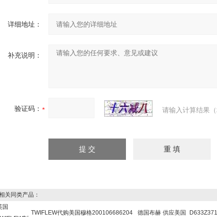
详细地址：
补充说明：
验证码：
请输入计算结果（
关同类产品：
英国
TWIFLEW
代购美国穆格
200106686204
德国布赫
供应美国
D633Z37