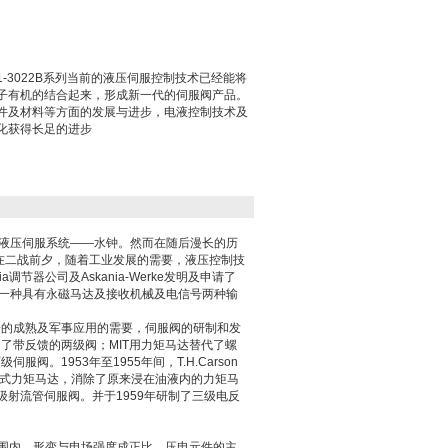
1-3022B系列当前的液压伺服控制技术已经能将
子有机的结合起来，形成新一代的伺服阀产品。
件及材料等方面的发展与进步，电液控制技术及
化获得长足的进步
个液压伺服系统——水钟。然而在随后漫长的历
在二战前夕，随着工业发展的需要，液压控制技
器公司及Askania-Werke发明及申请了
明了一种具有永磁马达及接收机械及电信号两种输
论的成熟及军事应用的需要，伺服阀的研制和发
航空发明了带反馈的两级阀；MIT用力矩马达替代了螺
阀。1953年至1955年间，T.H.Carson
明了干式力矩马达，消除了原来浸在油液内的力矩马
制了两级射流管伺服阀。并于1959年研制了三级电反
范围内，形变与电场强度成正比。压电元件的主