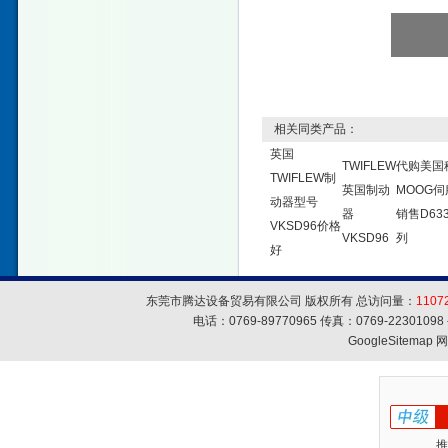
相关同类产品：
英国
TWIFLEW
代购美国
TWIFLEW制
英国制动
MOOG伺
动器型号
器
销售D63
VKSD96价格
VKSD96
列
好
东莞市腾达设备贸易有限公司 版权所有 总访问量：
1107
电话：0769-89770965 传真：0769-223010
GoogleSitemap
网
推