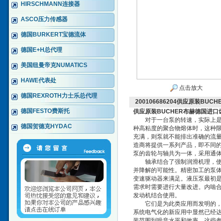
HIRSCHMANN连接器
ASCO压力传感器
德国BURKERT宝德流体
德国E+H总代理
美国纽曼帝克NUMATICS
HAWE代表处
点击放大
德国REXROTH力士乐总代理
200106686204供应原装BU
德国FESTO费斯托
供应原装BUCHER布赫德国进口
对于一台泵的转速，实际上是有
德国贺德克HYDAC
种高粘度的聚合物熔体时，这种
充满，则泵就不能排出准确的流量
造商将提供一系列产品，即不同的
泵的齿轮与轴共为一体，采用通
轴承结合了强制润滑机理，使聚
并降解的可能性。精密加工的泵体
变速驱动器来满足。液压泵最初
需求时需要进行大量改进。内啮
发动机结合使用。
它们是为此类应用而发明的，经
系统电气化的新应用中显然已经
装范围到噪音水平和效率。这些