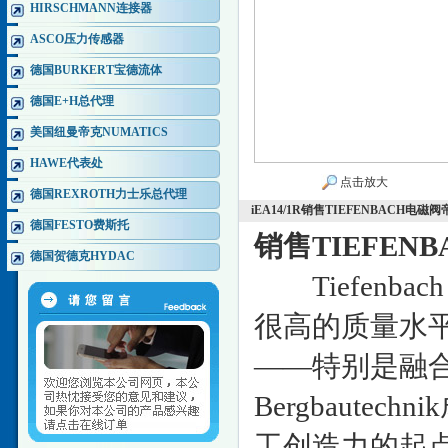
HIRSCHMANN连接器
ASCO压力传感器
德国BURKERT宝德流体
德国E+H总代理
美国纽曼帝克NUMATICS
HAWE代表处
点击放大
德国REXROTH力士乐总代理
iEA14/1R销售TIEFENBACH电
德国FESTO费斯托
销售TIEFE
德国贺德克HYDAC
Tiefenbach
很高的质量水
——特别是融合
Bergbaut
工创造力的起