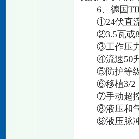
6、德国TIE
①24伏直
②3.5瓦或
③工作压力40
④流速50升
⑤防护等级I
⑥移植3/2，2/
⑦手动超控
⑧液压和气
⑨液压脉冲