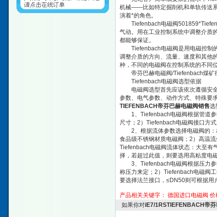
机械——比如特定掘削机和单轨传送系统，还
演着*的角色。
Tiefenbach电磁阀501859
气动。用在工业控制系统中调整介质
都能够保证。
Tiefenbach电磁阀是用电磁
调整介质的方向、流量、速度和其他
种，不同的电磁阀在控制系统的不同位
帝芬巴赫电磁阀/Tiefenbach煤
Tiefenbach电磁阀选型依据
电磁阀选型首先应该依次遵循安全性
参数、电气参数、动作方式、特殊要
TIEFENBACH帝芬巴赫电磁阀销售
选
1、Tiefenbach电磁阀根据管
尺寸；2）Tiefenbach电磁阀接
2、根据流体参数选择电磁阀的：材质
食品级不锈钢材质电磁阀；2）高温
Tiefenbach电磁阀流体状态：大
择，若超过此值，则要选用高粘度电
3、Tiefenbach电磁阀根据
称压力来定；2）Tiefenbach电
要选择法兰接口，≤DN50则可根据
产品相关关键字：
德国进口电磁阀
价
如果你对
iE7/1RSTIEFENBAC