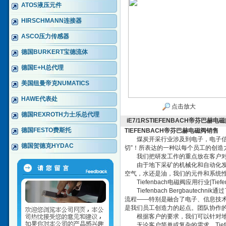
ATOS液压元件
HIRSCHMANN连接器
ASCO压力传感器
德国BURKERT宝德流体
德国E+H总代理
美国纽曼帝克NUMATICS
HAWE代表处
点击放大
德国REXROTH力士乐总代理
iE7/1RSTIEFENBACH帝芬巴赫电
德国FESTO费斯托
TIEFENBACH帝芬巴赫电磁阀销售
煤炭开采行业涉及到电子，电子信息与
德国贺德克HYDAC
切”！所表达的一种以每个员工的创
我们把研发工作的重点放在客户对产
由于地下采矿的机械化和自动化发展趋势
空气，水还是油，我们的元件和系统性
Tiefenbach电磁阀应用行业|Ti
Tiefenbach Bergbautec
流程——特别是融合了电子、信息技术和液压
是我们员工创造力的起点。团队协作
根据客户的要求，我们可以针对地
无论客户简单或复杂的需求，Tiefen