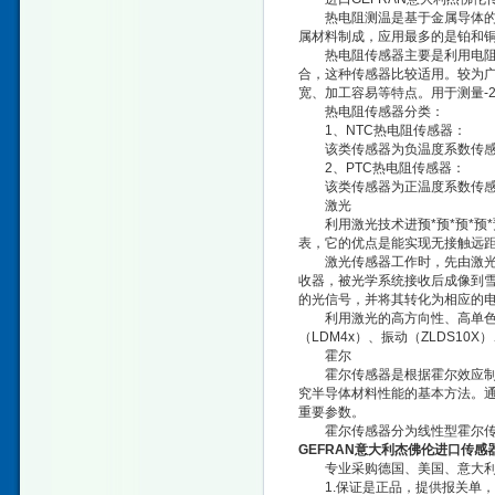
热电阻测温是基于金属导体的电阻
属材料制成，应用最多的是铂和
热电阻传感器主要是利用电阻值
合，这种传感器比较适用。较为
宽、加工容易等特点。用于测量-2
热电阻传感器分类：
1、NTC热电阻传感器：
该类传感器为负温度系数传感
2、PTC热电阻传感器：
该类传感器为正温度系数传感
激光
利用激光技术进预*预*预*预*
表，它的优点是能实现无接触远
激光传感器工作时，先由激光发
收器，被光学系统接收后成像到
的光信号，并将其转化为相应的
利用激光的高方向性、高单色性和
（LDM4x）、振动（ZLDS1
霍尔
霍尔传感器是根据霍尔效应制作
究半导体材料性能的基本方法。
重要参数。
霍尔传感器分为线性型霍尔传
GEFRAN意大利杰佛伦进口传感
专业采购德国、美国、意大利
1.保证是正品，提供报关单，