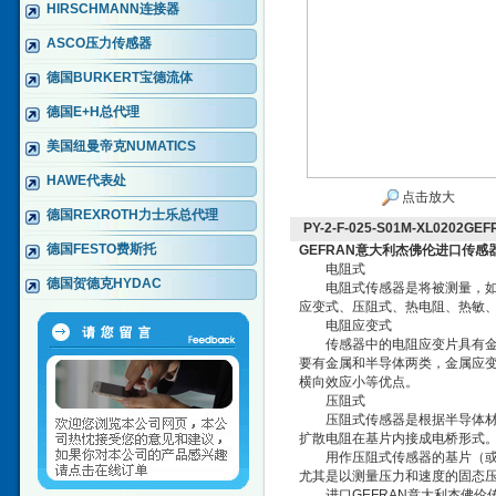
HIRSCHMANN连接器
ASCO压力传感器
德国BURKERT宝德流体
德国E+H总代理
美国纽曼帝克NUMATICS
HAWE代表处
点击放大
德国REXROTH力士乐总代理
PY-2-F-025-S01M-XL02
德国FESTO费斯托
GEFRAN意大利杰佛伦进口传感
电阻式
德国贺德克HYDAC
电阻式传感器是将被测量，如位
应变式、压阻式、热电阻、热敏
电阻应变式
传感器中的电阻应变片具有金属
要有金属和半导体两类，金属应
横向效应小等优点。
压阻式
压阻式传感器是根据半导体材料
扩散电阻在基片内接成电桥形式
用作压阻式传感器的基片（或称
尤其是以测量压力和速度的固态
进口GEFRAN意大利杰佛伦