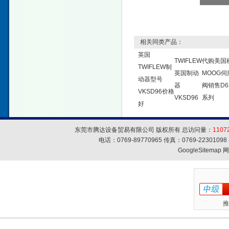
相关同类产品：
英国
TWIFLEW
代购美国
TWIFLEW制
英国制动
MOOG伺
动器型号
器
阀销售D6
VKSD96价格
VKSD96
系列
好
东莞市腾达设备贸易有限公司 版权所有 总访问量：
1107
电话：0769-89770965 传真：0769-223010
GoogleSitemap
网
推