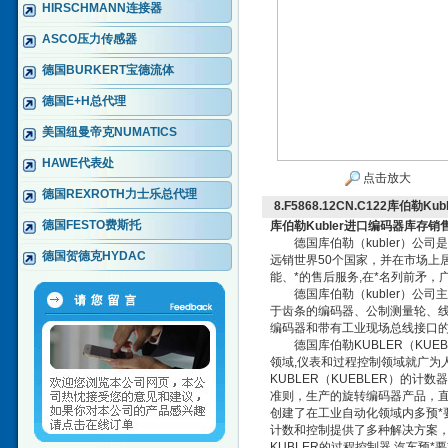
HIRSCHMANN连接器
ASCO压力传感器
德国BURKERT宝德流体
德国E+H总代理
美国纽曼帝克NUMATICS
HAWE代表处
点击放大
德国REXROTH力士乐总代理
8.F5868.12CN.C122库伯勒
德国FESTO费斯托
库伯勒Kubler进口编码器库存销
德国库伯勒（kubler）公司
德国贺德克HYDAC
远销世界50个国家，并在市场上
能、*的售后服务,在*名列前矛
德国库伯勒（kubler）公司
于齿条的编码器、公制测量轮、线
编码器和带有工业现场总线接口的
德国库伯勒KUBLER（KUEBLE
领域,仪表和过程控制领域就广为人
KUBLER（KUEBLER）的
准则，生产的旋转编码器产品，
创建了在工业自动化领域内多预*要
计数和控制提供了多种解决方案，
KUBLER的过程控制器.汽车预*要