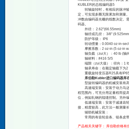
KUBLER的总线编码器5
转轴旋转时，有相应的脉冲输出
定，可实现多圈无限累加和测量
冲数由编码器光栅的线数决定。需
码器。
外径： 2.62"(66.55mm)
轴径或孔径： 3/8" (9.525mm
防护等级： IP6
转动惯量：0.0040 oz-in-sec\
摩擦系数：2 oz-in (5 oz-in w/sh
轴负载（zui大）：40 lb (轴向), 
轴材料：#416 S/S
端隙（zui大值）：径向：1 lb负载时
轴承寿命：在额定轴载下为2 x 
重载旋转变压器R25具有IP65
库伯勒Kubler进口编码器库
型旋转编码器的机械安装有高速
高速端安装：安装于动力马达转
程范围内，可充分用足量程而提
位，例如轧钢的辊缝控制。另外
低速端安装：安装于减速齿轮后
接，精度较高，此方法一般测量
辅助机械安装：
常用的有齿轮齿条、链条皮带
产品相关关键字：
库伯勒价格有