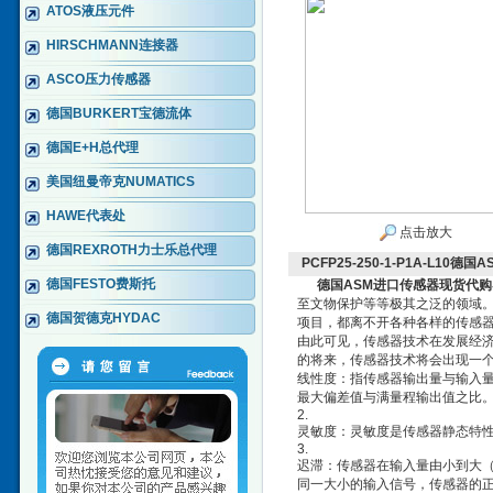
ATOS液压元件
HIRSCHMANN连接器
ASCO压力传感器
德国BURKERT宝德流体
德国E+H总代理
美国纽曼帝克NUMATICS
HAWE代表处
点击放大
德国REXROTH力士乐总代理
PCFP25-250-1-P1A-L10
德国FESTO费斯托
德国ASM进口传感器现货代购
至文物保护等等极其之泛的领域
德国贺德克HYDAC
项目，都离不开各种各样的传感
由此可见，传感器技术在发展经
的将来，传感器技术将会出现一
线性度：指传感器输出量与输入
最大偏差值与满量程输出值之比
2.
灵敏度：灵敏度是传感器静态特
3.
迟滞：传感器在输入量由小到大
同一大小的输入信号，传感器的