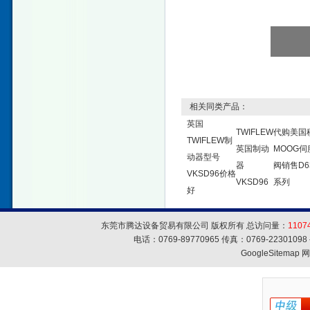
相关同类产品：
英国
TWIFLEW
代购美国
TWIFLEW制
英国制动
MOOG伺
动器型号
器
阀销售D6
VKSD96价格
VKSD96
系列
好
东莞市腾达设备贸易有限公司 版权所有 总访问量：
1107
电话：0769-89770965 传真：0769-223010
GoogleSitemap
网