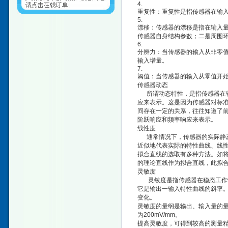
4.
重复性：重复性是指传感器在输
5.
漂移：传感器的漂移是指在输入
传感器自身结构参数；二是周围
6.
分辨力：当传感器的输入从非零
输入增量。
7.
阈值：当传感器的输入从零值开
传感器动态
所谓动态特性，是指传感器在输
应来表示。这是因为传感器对标
间存在一定的关系，往往知道了
阶跃响应和频率响应来表示。
线性度
通常情况下，传感器的实际静态
近似地代表实际的特性曲线、线
拟合直线的选取有多种方法。如
的理论直线作为拟合直线，此拟
灵敏度
灵敏度是指传感器在稳态工作情
它是输出一输入特性曲线的斜率
变化。
灵敏度的量纲是输出、输入量的量
为200mV/mm。
提高灵敏度，可得到较高的测量