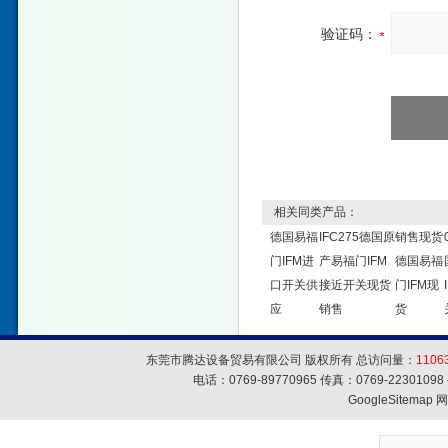
验证码：
相关同类产品：
德国易福
IFC275德国原
销售现货
门IFM进
产易福门IFM
德国易福
口开关供
接近开关现货
门IFM现
应
销售
货
东莞市腾达设备贸易有限公司 版权所有 总访问量：
1106
电话：0769-89770965 传真：0769-223010
GoogleSitemap
网