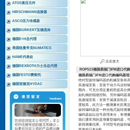
ATOS液压元件
HIRSCHMANN连接器
ASCO压力传感器
德国BURKERT宝德流体
德国E+H总代理
美国纽曼帝克NUMATICS
HAWE代表处
点击放大
德国REXROTH力士乐总代理
ROP523德国易福门IFM进口代
德国FESTO费斯托
德国易福门IFM进口代购编码器现
绝对型旋转编码器的机械安装有
德国贺德克HYDAC
高速端安装：安装于动力马达转轴
围内，可充分用足量程而提高分
如轧钢的辊缝控制。另外编码器
低速端安装：安装于减速齿轮后
度较高，此方法一般测量长距离
旋转编码器是一种光电式旋转测
编码器如以信号原理来分，有增
我们通常用的是增量型编码器，可
获得测量结果。不同型号的旋转编
简单的只有A相。