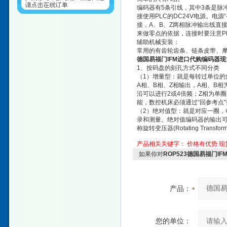
编码器有5条引线，其中3条是脉
接使用PLC的DC24V电源。电源
接，A、B、Z两相脉冲输出线直
来做零点的依据，连接时要注意P
辅助机械安装：
常用的有齿轮齿条、链条皮带、
德国易福门IFM进口代购编码器现
1、按码盘的刻孔方式不同分类
（1）增量型：就是每转过单位的
A相、B相、Z相输出，A相、B
沿可以进行2或4倍频；Z相为单
能，数控机床必须通过“回参考点"
（2）绝对值型：就是对应一圈
录和测量。绝对值编码器的输出可
称旋转变压器(Rotating Transfor
产品相关关键字：
价格有优势
现
如果你对
ROP523德国易福门I
产品：
您的单位：