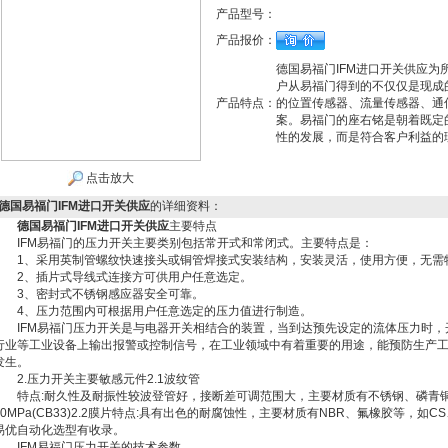
产品型号：
产品报价：
德国易福门IFM进口开关供应
户从易福门得到的不仅仅是现成
产品特点：
的位置传感器、流量传感器、通
案。易福门的座右铭是朝着既定
性的发展，而是符合客户利益的
点击放大
德国易福门IFM进口开关供应
的详细资料：
德国易福门IFM进口开关供应
主要特点
IFM易福门的压力开关主要类别包括常开式和常闭式。主要特点是：
1、采用英制管螺纹快速接头或铜管焊接式安装结构，安装灵活，使用方便，无需
2、插片式导线式连接方可供用户任意选定。
3、密封式不锈钢感应器安全可靠。
4、压力范围内可根据用户任意选定的压力值进行制造。
IFM易福门压力开关是与电器开关相结合的装置，当到达预先设定的流体压力时，
行业等工业设备上输出报警或控制信号，在工业领域中有着重要的用途，能预防生产
发生。
2.压力开关主要敏感元件2.1波纹管
特点:耐久性及耐振性较波登管好，接断差可调范围大，主要材质有不锈钢、磷青铜
40MPa(CB33)2.2膜片特点:具有出色的耐腐蚀性，主要材质有NBR、氟橡胶等，
易优自动化选型有收录。
IFM易福门压力开关的技术参数