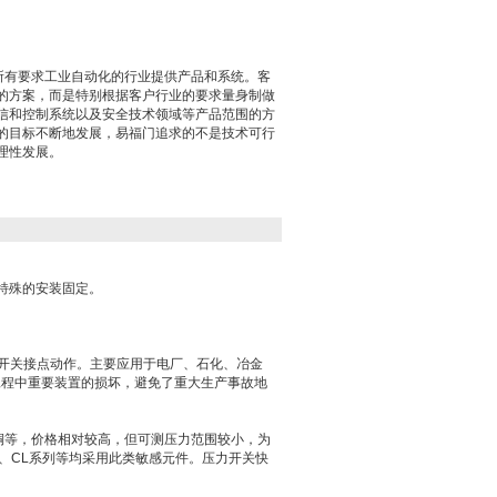
为所有要求工业自动化的行业提供产品和系统。客
的方案，而是特别根据客户行业的要求量身制做
信和控制系统以及安全技术领域等产品范围的方
的目标不断地发展，易福门追求的不是技术可行
理性发展。
特殊的安装固定。
开关接点动作。主要应用于电厂、石化、冶金
工程中重要装置的损坏，避免了重大生产事故地
等，价格相对较高，但可测压力范围较小，为
如CS、CL系列等均采用此类敏感元件。压力开关快