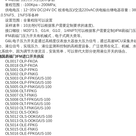
量程范围：-100Kpa～200MPa;
供电电压：12~35V DC(24V DC 校准电压)/交流220vAC供电输出继电器容量：380V 3
0.0.5%FS、1%FS等各种
设置范围：全量程段可以设置
采样速率：10次/秒(可以根据客户需要定制要求的速度)。
接口螺纹：M20*1.5、G1/4、G1/2、1/4NPT(可以根据客户需要定制)IFM易福
IFM易福门压力开关有机械式，电子式两大类等。
G&L电子压力开关是通过高精度仪表放大器放大压力信号，通过高速MCU采集并
力、液位信号，实现压力、液位监测和控制的高精度设备。广泛使用在化工、机械、
化系统中。因为调节方便灵活，安装简单，可以替代大部分使用液位开关的场合。
德国易福门IFM进口开关供应
OL0017 OLP-FKOA
OL0018 OLP-FKOA
OL5001 OLP-FPKG
OL5002 OLP-FNKG
OL5003 OLP-FPKG/US-100
OL5004 OLP-FPKG/US-100
OL5005 OLP-FNKG/US-100
OL5006 OLT-FPKG
OL5007 OLT-FNKG
OL5008 OLT-FPKG/US-100
OL5009 OLT-FPKG/US-100
OL5010 OLT-FNKG/US-100
OL5011 OLS-OOKG
OL5012 OLS-OOKG/US-100
OL5013 OLS-OOKG/US-100
OL5014 OLE-FPKG
OL5015 OLE-FNKG
OL5016 OLE-FPKG/US-100