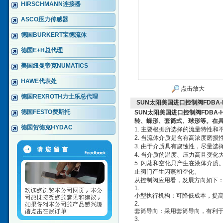
HIRSCHMANN连接器
ASCO压力传感器
德国BURKERT宝德流体
德国E+H总代理
美国纽曼帝克NUMATICS
HAWE代表处
点击放大
德国REXROTH力士乐总代理
SUN太阳美国进口控制阀FDBA-
德国FESTO费斯托
SUN太阳美国进口控制阀FDBA-
转、蝶形、套筒式、球形等。在
德国贺德克HYDAC
1. 主要根据所选择的流量特性和
2. 当流体介质是含有高浓度磨
3. 由于介质具有腐蚀性，尽量选
4. 当介质的温度、压力高且变
5. 闪蒸和空化只产生在液体介
止阀门产生闪蒸和空化。
从控制阀应用看，发展方向如下
1.
小型执行机构：可降低成本，提
2.
套筒导向：采用套筒导向，有利
3.