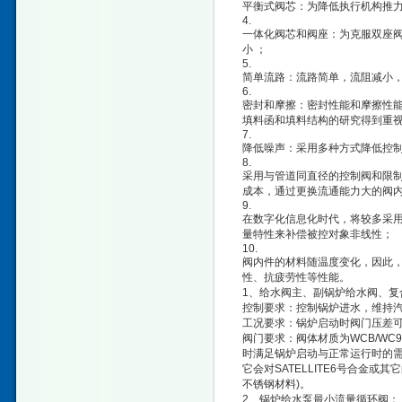
平衡式阀芯：为降低执行机构推
4.
一体化阀芯和阀座：为克服双座
小 ；
5.
简单流路：流路简单，流阻减小
6.
密封和摩擦：密封性能和摩擦性能
填料函和填料结构的研究得到重
7.
降低噪声：采用多种方式降低控
8.
采用与管道同直径的控制阀和限制
成本，通过更换流通能力大的阀
9.
在数字化信息化时代，将较多采
量特性来补偿被控对象非线性；
10.
阀内件的材料随温度变化，因此
性、抗疲劳性等性能。
1、给水阀主、副锅炉给水阀、复
控制要求：控制锅炉进水，维持
工况要求：锅炉启动时阀门压差可达1
阀门要求：阀体材质为WCB/W
时满足锅炉启动与正常运行时的需
它会对SATELLITE6号合金或
不锈钢材料)。
2、锅炉给水泵最小流量循环阀：