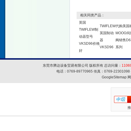
相关同类产品：
英国
TWIFLEW
代购美国
TWIFLEW制
英国制动
MOOG伺
动器型号
器
阀销售D6
VKSD96价格
VKSD96
系列
好
东莞市腾达设备贸易有限公司 版权所有 总访问量：
1106
电话：0769-89770965 传真：0769-223010
GoogleSitemap
网
推