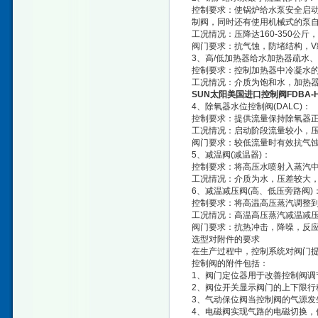
控制要求：使锅炉给水泵安全启动
制阀，同时还有使用机械式的泵自
工况情况：压降达160-350公
阀门要求：抗气蚀，防堵结构，
3、高/低加热器给水加热器疏水
控制要求：控制加热器中冷凝水
工况情况：介质为饱和水，加热器
SUN太阳美国进口控制阀FDBA-
4、除氧器水位控制阀(DALC)：
控制要求：提供流量保持除氧器
工况情况：启动阶段流量较小，
阀门要求：较低流量时有效抗气
5、减温阀(减温器)：
控制要求：将高压水喷射入蒸汽
工况情况：介质为水，压差较大
6、减温减压阀(高、低压旁路阀)
控制要求：将高温高压蒸汽调整到
工况情况：高温高压蒸汽减温减
阀门要求：抗热冲击，降噪，反
选型对附件的要求
在生产过程中，控制系统对阀门提
控制阀的附件包括：
1、阀门定位器用于改善控制阀调
2、阀位开关显示阀门的上下限行
3、气动保位阀当控制阀的气源发
4、电磁阀实现气路的电磁切换，