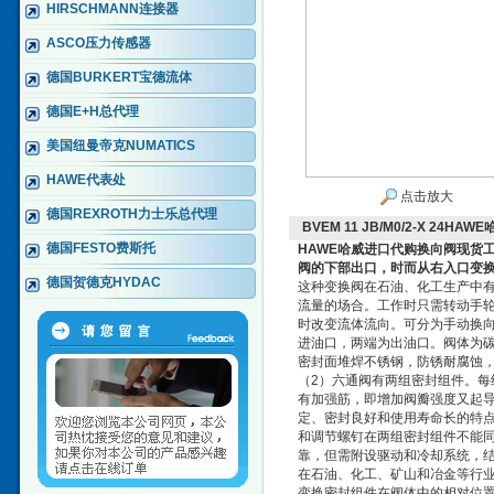
HIRSCHMANN连接器
ASCO压力传感器
德国BURKERT宝德流体
德国E+H总代理
美国纽曼帝克NUMATICS
HAWE代表处
点击放大
德国REXROTH力士乐总代理
BVEM 11 JB/M0/2-X 24
德国FESTO费斯托
HAWE哈威进口代购换向阀现货
阀的下部出口，时而从右入口变
德国贺德克HYDAC
这种变换阀在石油、化工生产中
流量的场合。工作时只需转动手
时改变流体流向。可分为手动换向
进油口，两端为出油口。阀体为
密封面堆焊不锈钢，防锈耐腐蚀，密
（2）六通阀有两组密封组件。每
有加强筋，即增加阀瓣强度又起
定、密封良好和使用寿命长的特
和调节螺钉在两组密封组件不能同
靠，但需附设驱动和冷却系统，
在石油、化工、矿山和冶金等行
变换密封组件在阀体中的相对位