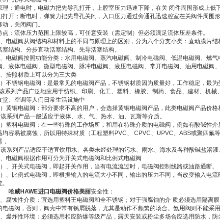
原理：通电时，电磁力把先导孔打开，上腔室压力迅速下降，在关 闭件周围形成上低
门打开；断电时，弹簧力把先导孔关闭，入口压力通过旁通孔迅速腔室在关阀件周围
移动，关闭阀门。
特点：流体压力范围上限较高，可任意安装（需定制）但必须满足流体压差条件。
2、电磁阀从阀结构和材料上的不同与原理上的区别，分为六个分支小类：直动膜片结
活塞结构、分步直动活塞结构、先导活塞结构。
3、电磁阀按照功能分类：水用电磁阀、蒸汽电磁阀、制冷电磁阀、低温电磁阀、燃气
阀、液体电磁阀、微型电磁阀、脉冲电磁阀、液压电磁阀、常开电磁阀、油用电磁阀
2、按照材质上可以分为三大类
1）不锈钢电磁阀：是最常见的电磁阀产品，不锈钢材质因为质量好，工作稳定，最
*该系列产品广泛地应用于纺织、印刷、化工、塑料、橡胶、制药、食品、建材、机械
食堂、空调等人们日常生活设施中
2）黄铜电磁阀：部分要求不高的用户，会选择黄铜电磁阀产品，此类电磁阀产品价格
* 该系列产品一般适应于液体、水、气、热水、油、瓦斯等介质。
3）塑料电磁阀：在一些特殊的工作场所，和用在特殊介质的电磁阀，例如有酸碱性介
品均容易被腐蚀，所以用特殊材质（工程塑料PVC、 CPVC、UPVC、ABS或聚四
秀，
* 该系列产品适应于适宜饮用水、各类未经处理的污水、雨水、海水及各种酸碱盐溶液
2、电磁阀根据作用可分为开关式电磁阀和比例式电磁阀
1）、开关式电磁阀，即起开关作用，当有电流流过时，电磁阀控制线路或油路通断。
2）、比例式电磁阀，即根据输入的电流大小不同，输出的压力不同，当改变输入电流
统。
哈威HAWE进口电磁阀价格美丽
安全性：
1、腐蚀性介质：宜选用塑料王电磁阀和全不锈钢；对于强腐蚀的介 质必须选用隔离
的电磁阀，否则，阀壳中常有锈屑脱落，尤其是动作不频繁的场合。氨用阀则不能采
2、爆炸性环境：必须选用相应防爆等级产品，露天安装或粉尘多场合应选用防水，防