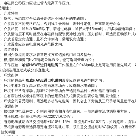
3、电磁阀公称压力应超过管内最高工作压力。
适用性：
1、介质特性
1）质气，液态或混合状态分别选用不同品种的电磁阀；
2）介质温度不同规格产品，否则线圈会烧掉，密封件老化，严重影响寿命命；
3）介质粘度，通常在50cSt以下。若超过此值，通径大于15mm时，用多功能电磁阀
4）介质清洁度不高时都应在电磁阀前配装反冲过滤阀，压力低时，可选用直动膜片式
5）介质若是定向流通，且不允许倒流，需用双向流通；
6）介质温度应选在电磁阀允许范围之内。
2、管道参数
1）根据介质流向要求及管道连接方式选择阀门通口及型号；
2）根据流量和阀门Kv值选定公称通径，也可选同管道内径；
3）工作压差：
哈威HAWE进口电磁阀
工作压差在0.04Mpa以上是可选用间接先导式；
的必须选用直动式或分步直接式。
3、环境条件
1）环境的最高和
哈威HAWE进口电磁阀
温度应选在允许范围之内；
2）环境中相对湿度高及有水滴雨淋等场合，应选防水电磁阀；
3）环境中经常有振动，颠簸和冲击等场合应选特殊品种，例如船用电磁阀；
4）在有腐蚀性或爆炸性环境中的使用应优先根据安全性要求选用耐发蚀型；
5）环境空间若受限制，需选用多功能电磁阀，因其省去了旁路及三只手动阀且便于在
4、电源条件
1）根据供电电源种类，分别选用交流和直流电磁阀。一般来说交流电源取用方便；
2）电压规格用尽量优先选用AC220V.DC24V；
3）电源电压波动通常交流选用+%10%.-15%，直流允许±%10左右，如若超差，须
4）应根据电源容量选择额定电流和消耗功率。须注意交流起动时VA值较高，在容量
5.控制精度