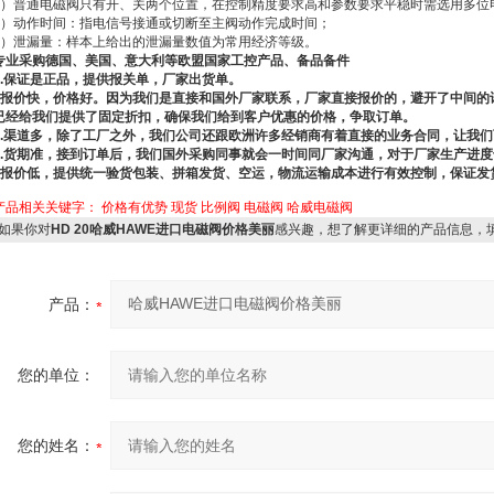
1）普通电磁阀只有开、关两个位置，在控制精度要求高和参数要求平稳时需选用多位
2）动作时间：指电信号接通或切断至主阀动作完成时间；
3）泄漏量：样本上给出的泄漏量数值为常用经济等级。
专业采购德国、美国、意大利等欧盟国家工控产品、备品备件
1.保证是正品，提供报关单，厂家出货单。
2报价快，价格好。因为我们是直接和国外厂家联系，厂家直接报价的，避开了中间的
已经给我们提供了固定折扣，确保我们给到客户优惠的价格，争取订单。
3.渠道多，除了工厂之外，我们公司还跟欧洲许多经销商有着直接的业务合同，让我
4.货期准，接到订单后，我们国外采购同事就会一时间同厂家沟通，对于厂家生产进
5报价低，提供统一验货包装、拼箱发货、空运，物流运输成本进行有效控制，保证发
产品相关关键字：
价格有优势
现货
比例阀
电磁阀
哈威电磁阀
如果你对
HD 20哈威HAWE进口电磁阀价格美丽
感兴趣，想了解更详细的产品信息，
产品：
您的单位：
您的姓名：