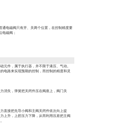
丽普通电磁阀只有开、关两个位置，在控制精度要
位电磁阀；
基础元件，属于执行器，并不限于液压、气动。
同的电路来实现预期的控制，而控制的精度和灵
磁力消失，弹簧把关闭件压在阀座上，阀门关
磁力直接把先导小阀和主阀关闭件依次向上提
压力上升，上腔压力下降，从而利用压差把主阀
闭。