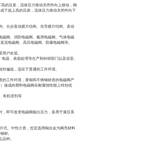
下高的压差，流体压力推动关闭件向上移动，阀
形成下低上高的压差，流体压力推动关闭件向下
构、分步直动膜片结构、先导膜片结构、直动
电磁阀、消防电磁阀、氨用电磁阀、气体电磁
、直流电磁阀、高压电磁阀、防爆电磁阀等。
为受用户欢迎。
、电器、表面处理等生产和科研部门以及浴室、
相对偏低，适应于普通的工作环境。
质的工作环境，黄铜和不锈钢材质的电磁阀产
氟等）做成的塑料电磁阀在耐腐蚀性能上特别优
、有机溶剂等
时，即可改变电磁阀输出压力，多用于液压系
膜片式。中性介质，也宜选用铜合金为阀壳材料
用铜材。
尘品种。