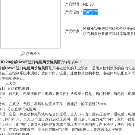
产品型号：
HD 20
产品报价：
哈威HAWE进口电磁阀价格美
产品特点：
求高和参数要求平稳时需选用多
点击放大
HD 20哈威HAWE进口电磁阀价格美丽
的详细资料：
哈威HAWE进口电磁阀价格美丽
是用电磁控制的工业设备，是用来控制流体的自动化
用在工业控制系统中调整介质的方向、流量、速度和其他的参数。电磁阀可以配合不
活性都能够保证。
三大类
（1）直动式电磁阀：
原理：通电时，电磁线圈产生电磁力把关闭件从阀座上提起，阀门打开；断电时，电
闭。
特点：在真空、负压、零压时能正常工作，但通径一般不超过25mm。
（2）分步直动式电磁阀：
原理：它是一种直动和先导式相结合的原理，当入口与出口没有压差时，通电后，电
起，阀门打开。当入口与出口达到启动压差时，通电后，电磁力先导小阀，主阀下腔
向上推开；断电时，先导阀利用弹簧力或介质压力推动关闭件，向下移动，使阀门关
特点：在零压差或真空、高压时亦能可*动作，但功率较大，要求必须水平安装。
（3）先导式电磁阀：