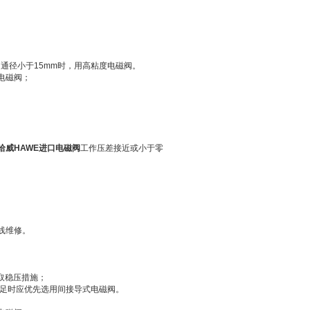
；通径小于15mm时，用高粘度电磁阀。
电磁阀；
哈威HAWE进口电磁阀
工作压差接近或小于零
线维修。
采取稳压措施；
不足时应优先选用间接导式电磁阀。