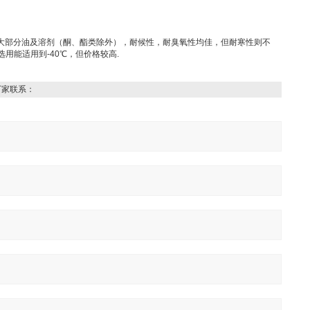
大部分油及溶剂（酮、酯类除外），耐候性，耐臭氧性均佳，但耐寒性则不
用能适用到-40℃，但价格较高.
厂家联系：