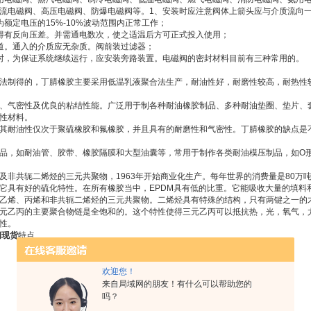
流电磁阀、高压电磁阀、防爆电磁阀等。1、安装时应注意阀体上箭头应与介质流向
额定电压的15%-10%波动范围内正常工作；
得有反向压差。并需通电数次，使之适温后方可正式投入使用；
道。通入的介质应无杂质。阀前装过滤器；
时，为保证系统继续运行，应安装旁路装置。电磁阀的密封材料目前有三种常用的。
法制得的，丁腈橡胶主要采用低温乳液聚合法生产，耐油性好，耐磨性较高，耐热性
、气密性及优良的粘结性能。广泛用于制各种耐油橡胶制品、多种耐油垫圈、垫片、
性材料。
其耐油性仅次于聚硫橡胶和氟橡胶，并且具有的耐磨性和气密性。丁腈橡胶的缺点是
品，如耐油管、胶带、橡胶隔膜和大型油囊等，常用于制作各类耐油模压制品，如O
及非共轭二烯烃的三元共聚物，1963年开始商业化生产。每年世界的消费量是80万
它具有好的硫化特性。在所有橡胶当中，EPDM具有低的比重。它能吸收大量的填料
乙烯、丙烯和非共轭二烯烃的三元共聚物。二烯烃具有特殊的结构，只有两键之一的
元乙丙的主要聚合物链是全饱和的。这个特性使得三元乙丙可以抵抗热，光，氧气，
性。
阀现货
特点
欢迎您！
来自局域网的朋友！有什么可以帮助您的
吗？