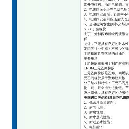
常开电磁阀、油用电磁阀、直
2、电磁阀应保证在电源电压为
3、电磁阀安装后，管道中不
4、电磁阀安装前应底清洗管
5、当电磁阀发生故障或清洗
NBR 丁腈橡胶
由丁二烯和丙烯腈经乳液聚合
低。
此外，它还具有良好的耐水性
复印等行业中成为不可少的弹
丁腈橡胶具有优良的耐油性，
主要用途
丁腈橡胶主要用于制作耐油制
EPDM三元乙丙橡胶
三元乙丙橡胶是乙烯、丙烯以
元乙丙橡胶属于聚烯烃家族，
分子结构和特性：三元乙丙是
物主链，只会成为边侧链。三
吸水率低，具有良好的绝缘特
美国进口PARKER派克电磁
1、低密度高填充性；
2、耐老化性；
3、耐腐蚀性；
4、耐水蒸汽性能；
5、耐过热水性能；
6、电性能；