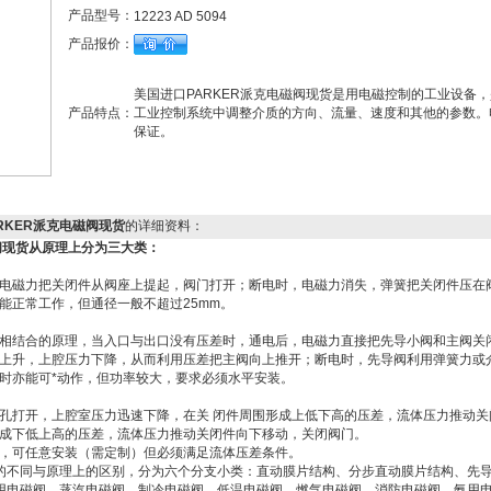
产品型号：
12223 AD 5094
产品报价：
美国进口PARKER派克电磁阀现货是用电磁控制的工业设备
产品特点：
工业控制系统中调整介质的方向、流量、速度和其他的参数。
保证。
PARKER派克电磁阀现货
的详细资料：
阀现货
从原理上分为三大类：
电磁力把关闭件从阀座上提起，阀门打开；断电时，电磁力消失，弹簧把关闭件压在
能正常工作，但通径一般不超过25mm。
相结合的原理，当入口与出口没有压差时，通电后，电磁力直接把先导小阀和主阀关
上升，上腔压力下降，从而利用压差把主阀向上推开；断电时，先导阀利用弹簧力或
时亦能可*动作，但功率较大，要求必须水平安装。
孔打开，上腔室压力迅速下降，在关 闭件周围形成上低下高的压差，流体压力推动
成下低上高的压差，流体压力推动关闭件向下移动，关闭阀门。
，可任意安装（需定制）但必须满足流体压差条件。
的不同与原理上的区别，分为六个分支小类：直动膜片结构、分步直动膜片结构、先
用电磁阀、蒸汽电磁阀、制冷电磁阀、低温电磁阀、燃气电磁阀、消防电磁阀、氨用