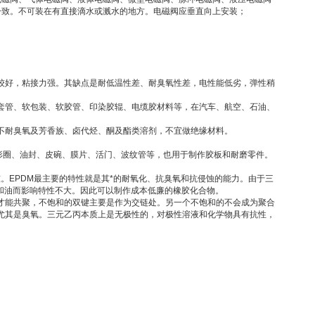
一致。不可装在有直接滴水或溅水的地方。电磁阀应垂直向上安装；
较好，粘接力强。其缺点是耐低温性差、耐臭氧性差，电性能低劣，弹性稍
套管、软包装、软胶管、印染胶辊、电缆胶材料等，在汽车、航空、石油、
不耐臭氧及芳香族、卤代烃、酮及酯类溶剂，不宜做绝缘材料。
形圈、油封、皮碗、膜片、活门、波纹管等，也用于制作胶板和耐磨零件。
吨。EPDM最主要的特性就是其*的耐氧化、抗臭氧和抗侵蚀的能力。由于三
和油而影响特性不大。因此可以制作成本低廉的橡胶化合物。
才能共聚，不饱和的双键主要是作为交链处。另一个不饱和的不会成为聚合
尤其是臭氧。三元乙丙本质上是无极性的，对极性溶液和化学物具有抗性，