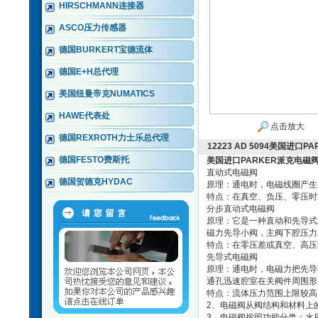
HIRSCHMANN连接器
ASCO压力传感器
德国BURKERT宝德流体
德国E+H总代理
美国纽曼帝克NUMATICS
HAWE代表处
点击放大
德国REXROTH力士乐总代理
12223 AD 5094美国进口
德国FESTO费斯托
美国进口PARKER派克电磁
直动式电磁阀
德国贺德克HYDAC
原理：通电时，电磁线圈产生
特点：在真空、负压、零压时
分步直动式电磁阀
原理：它是一种直动和先导式
磁力先导小阀，主阀下腔压力
特点：在零压差或真空、高压
先导式电磁阀
原理：通电时，电磁力把先导
通孔迅速腔室在关阀件周围形
特点：流体压力范围上限较高
2、电磁阀从阀结构和材料上
3、电磁阀按照功能分类：水