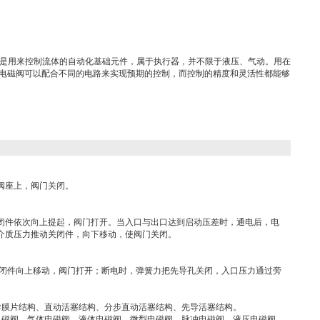
，是用来控制流体的自动化基础元件，属于执行器，并不限于液压、气动。用在
电磁阀可以配合不同的电路来实现预期的控制，而控制的精度和灵活性都能够
阀座上，阀门关闭。
闭件依次向上提起，阀门打开。当入口与出口达到启动压差时，通电后，电
介质压力推动关闭件，向下移动，使阀门关闭。
关闭件向上移动，阀门打开；断电时，弹簧力把先导孔关闭，入口压力通过旁
导膜片结构、直动活塞结构、分步直动活塞结构、先导活塞结构。
电磁阀、气体电磁阀、液体电磁阀、微型电磁阀、脉冲电磁阀、液压电磁阀