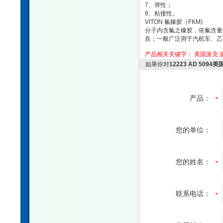
7、弹性；
8、粘接性。
VITON 氟橡胶（FKM)
分子内含氟之橡胶，依氟含量
良；一般广泛用于汽机车、乙等
产品相关关键字：
美国派克
如果你对
12223 AD 509
产品：
您的单位：
您的姓名：
联系电话：