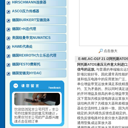
HIRSCHMANN连接器
ASCO压力传感器
德国BURKERT宝德流体
德国E+H总代理
美国纽曼帝克NUMATICS
HAWE代表处
点击放大
德国REXROTH力士乐总代理
E-ME.AC-O1F 21 /2阿托
德国FESTO费斯托
阿托斯ATOS液压元件意大利进
信号的运放,
与普通的单端输出运放
德国贺德克HYDAC
阶项比较好等。因此通常高性能的
速和低压电路中的应用更加广泛。
单位增益带宽运放来满足系统精度
约、互为矛盾的。所以同时满足这
的开环增益及很高的单位增益带宽
况下需加共模反馈电路该运算放
该结构共用了共模放大器和差模放
器在交流特性上保持一致。因为共
稳定的,则共模负反馈也是稳定的
模负反馈电路对全差分放大器的
通用型集成运算放大器
通用型集成运算放大器是指它的技