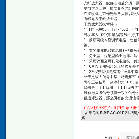
光纤放大器一般都由增益介质、
曼放大器三种，根据其在光纤网
在接收机之前作光预放大器以极
有线电视干线放大器
干线放大器技术特点：
*．HYF-860B﹑HYF-75
号功率大,频带宽,增益高,线性好,
*．前后两级均衡调节电路，使信
输。
*．有的集成电路式温度补偿能改
*．分支型﹑分配型输出选择功能
*．采用双面金属孔化电路板，优
*．CATV专用铝合金压铸喷塑
*．220V交流供电或者60V
比于是输入信号中某一特定频率
两个正弦信号，频率都为1Hz，
如果是一个1Hz和一个1.1Hz
只有与参考信号频率一致的信号
低通滤波器，那么所有的交流信
产品相关关键字：
阿托斯放大器
如果你对
E-ME.AC-O1F 2
系：
产品：