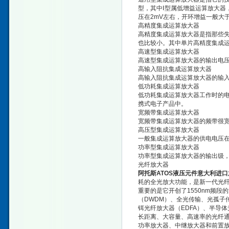
型，其中Ⅰ型属低增益运算放大器
压在2mV左右，开环增益一般大于
高精度集成运算放大器
高精度集成运算放大器是指那些
也比较小。其中单片高精度集成
高速型集成运算放大器
高速型集成运算放大器的输出电压转
高输入阻抗集成运算放大器
高输入阻抗集成运算放大器的输入
低功耗集成运算放大器
低功耗集成运算放大器工作时的
携式电子产品中。
宽频带集成运算放大器
宽频带集成运算放大器的频带很
高压型集成运算放大器
一般集成运算放大器的供电电压在
功率型集成运算放大器
功率型集成运算放大器的输出级
光纤放大器
阿托斯ATOS液压元件意大利进
耗的全光放大功能，是新一代光
重要的是它开创了1550nm频
（DWDM）、全光传输、光孤子
铒光纤放大器（EDFA）、半导
长距离、大容量、高速率的光纤通
功率放大器、中继放大器和前置