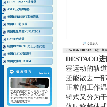
HIRSCHMANN连接器
ASCO压力传感器
德国BURKERT宝德流体
德国E+H总代理
美国纽曼帝克NUMATICS
HAWE代表处
点击放大
德国REXROTH力士乐总代理
RPS- 18M- CDESTACO进口
德国FESTO费斯托
DESTACO
德国贺德克HYDAC
塞运动的轨
还能散去一
正常的工作
铸式又分为
体时称整体式