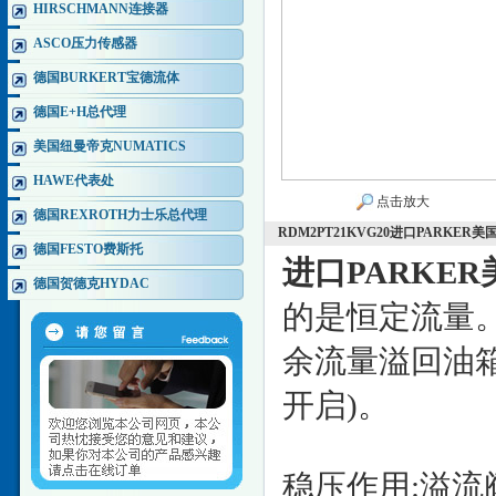
HIRSCHMANN连接器
ASCO压力传感器
德国BURKERT宝德流体
德国E+H总代理
美国纽曼帝克NUMATICS
HAWE代表处
点击放大
德国REXROTH力士乐总代理
RDM2PT21KVG20进口PARKE
德国FESTO费斯托
进口PARKE
德国贺德克HYDAC
的是恒定流量
余流量溢回油
开启)。
稳压作用:溢