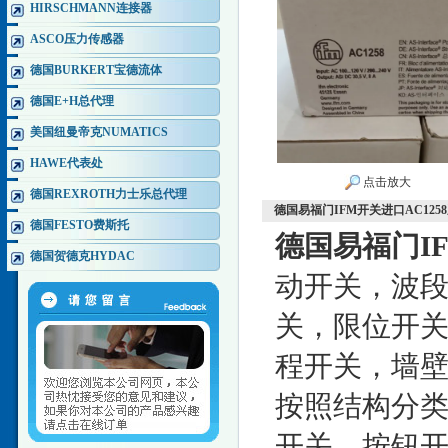
HIRSCHMANN连接器
ASCO压力传感器
德国BURKERT宝德流体
德国E+H总代理
美国纽曼帝克NUMATICS
HAWE代表处
点击放大
德国REXROTH力士乐总代理
德国易福门IFM开关进口AC125
德国FESTO费斯托
德国易福门IF
德国贺德克HYDAC
动开关，波
关，限位开
程开关，墙
按照结构分类
开关，按钮