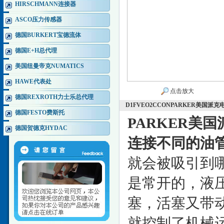
HIRSCHMANN连接器
ASCO压力传感器
德国BURKERT宝德流体
德国E+H总代理
美国纽曼帝克NUMATICS
HAWE代表处
点击放大
德国REXROTH力士乐总代理
D1FVEO2CCONPARKER美国派
德国FESTO费斯托
PARKER美
德国贺德克HYDAC
连接不同的油
就会被吸引到
是常开的，液
塞，活塞又带
就控制了机械