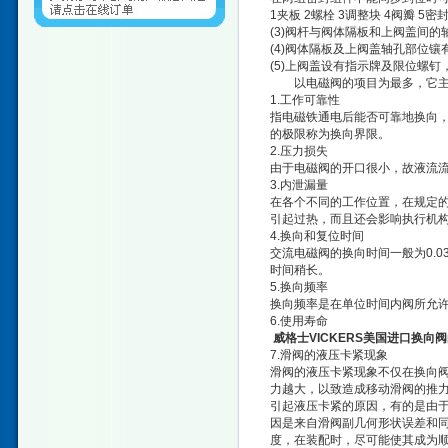
1夹板 2螺栓 3调整块 4阀瓣 5密
(3)阀杆与阀体隔板和上阀盖间的
(4)阀体隔板及上阀盖轴孔部位
(5)上阀盖设有指示牌及限位螺
以电磁阀的项目为最多，它主要
1.工作可靠性
指电磁铁通电后能否可靠地换向
的极限称为换向界限。
2.压力损失
由于电磁阀的开口很小，故液流
3.内泄漏量
在各个不同的工作位置，在规定
引起过热，而且还会影响执行机
4.换向和复位时间
交流电磁阀的换向时间一般为0.03
时间稍长。
5.换向频率
换向频率是在单位时间内阀所允许
6.使用寿命
威格士VICKERS美国进口换向阀
7.滑阀的液压卡紧现象
滑阀的液压卡紧现象不仅在换向
力越大，以致造成移动滑阀的推力
引起液压卡紧的原因，有的是由
因是来自滑阀副几何形状误差和
度，在装配时，尽可能使其成为