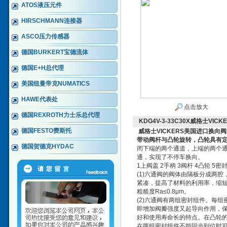
ATOS液压元件
HIRSCHMANN连接器
ASCO压力传感器
德国BURKERT宝德流体
德国E+H总代理
美国纽曼帝克NUMATICS
HAWE代表处
点击放大
德国REXROTH力士乐总代理
KDG4V-3-33C30X威格士VI
德国FESTO费斯托
威格士VICKERS美国进口换向阀
带动阀杆与凸轮旋转，凸轮具有
德国贺德克HYDAC
闭下端的两个通道，上端的两个
通，实现了不停车换向。
1上阀盖 2手柄 3阀杆 4凸轮 5密
(1)六通阀的阀体由隔板分成两
紧凑，提高了材料的利用率，缩
粗糙度Ra≤0.8μm。
(2)六通阀有两组密封组件。每
即增加阀瓣强度又起导向作用，
好和使用寿命长的特点。在凸轮
在两组密封组件不能同步到位时